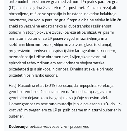
aritenoidnih hrustancev grla med vdihom. Pri psih s paralizo grla
(LP) en ali oba grlna živca teh mišic postaneta šibka (pareza) ali
ohromljena, mišice se sprostijo in hrustanci navadno kolabirajo
navznoter, kar vodi v paralizo grla. Stopnja dihalne stiske in klinični
znaki so vezani na enostransko ali dvostransko razširjenost
bolezni in stopnjo okvare živcev (pareza ali paraliza). Pri pasmi
miniaturni bulterier se LP pojavi v zgodnji fazi življenja in z
različnimi kliničnimi znaki, vključno z okvaro glasu (disfonija),
progresivnim predvsem inspiracijskim laringealnim stridorjem,
nezmožnostjo fizične obremenitve, življenjsko nevarnimi
epizodami težav z dihanjem ter v primeru obojestranske
prizadetosti grla sinkopa in cianoza. Dihalna stiska je pri hudo
prizadetih psih lahko usodna.
Hadji Rasouliha et al. (2019) poročajo, da nepopolna korelacija
genotip-fenotip kaže na zapleten način dedovanja z glavnim
genetskim dejavnikom tveganja, ki vključuje recesivni alel.
Homozigotnost za testirano mutacijo je bila povezana z 10- do 17-
krat večjim tveganjem za LP pri psih pasme miniaturni bulterier in
bulterier.
Dedovanje:
avtosomno recesivno
-
preberi več