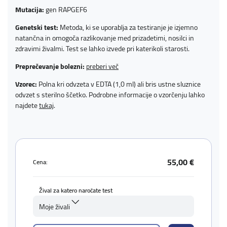
Mutacija:
gen RAPGEF6
Genetski test:
Metoda, ki se uporablja za testiranje je izjemno
natančna in omogoča razlikovanje med prizadetimi, nosilci in
zdravimi živalmi. Test se lahko izvede pri katerikoli starosti.
Preprečevanje bolezni:
preberi več
Vzorec:
Polna kri odvzeta v EDTA (1,0 ml) ali bris ustne sluznice
odvzet s sterilno ščetko. Podrobne informacije o vzorčenju lahko
najdete
tukaj
.
55,00 €
Cena:
Žival za katero naročate test
Moje živali