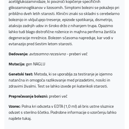
acetilglukozaminidaze, ki povzroči kopičenje specifičnih
glikozaminoglikanov v lizosomih. Simptomi bolezni se pokažejo pri
približno dveh letih starosti. Klinični znaki so skladni s cerebelarno
boleznijo in vključujejo tresenje, epizode spotikanja, dismetrijo,
ataksijo zadnjih udov in široko držo z nihanjem trupa. Opazimo
lahko tudi blago distrofične roženice in majhna periferna žarišča
degeneracije mrežnice. Bolezen sčasoma napreduje, kar vodi v
evtanazijo pred šestim letom starosti.
Dedovanje:
avtosomno recesivno -
preberi več
Mutacija:
gen NAGLU
Genetski test:
Metoda, ki se uporablja za testiranje je izjemno
natančna in omogoča razlikovanje med prizadetimi, nosilci in
zdravimi živalmi. Test se lahko izvede pri katerikoli starosti.
Preprečevanje bolezni:
preberi več
Vzorec
: Polna kri odvzeta v EDTA (1,0 ml) ali bris ustne sluznice
odvzet s sterilno ščetko. Podrobne informacije o vzorčenju lahko
najdete
tukaj
.