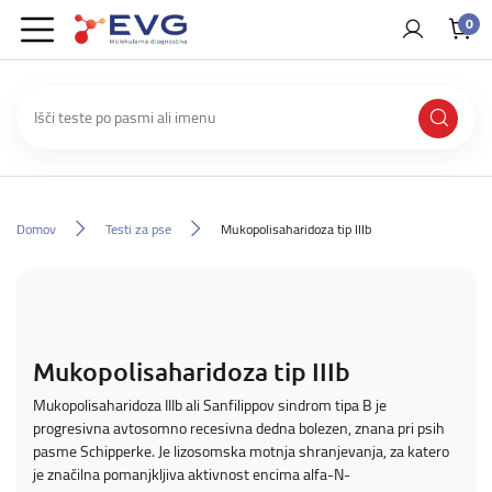
0
Domov
Testi za pse
Mukopolisaharidoza tip IIIb
Mukopolisaharidoza tip IIIb
Mukopolisaharidoza IIIb ali Sanfilippov sindrom tipa B je
progresivna avtosomno recesivna dedna bolezen, znana pri psih
pasme Schipperke. Je lizosomska motnja shranjevanja, za katero
je značilna pomanjkljiva aktivnost encima alfa-N-