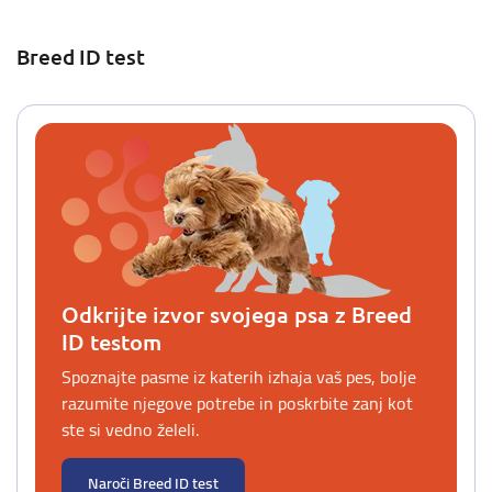
Breed ID test
Odkrijte izvor svojega psa z Breed
ID testom
Spoznajte pasme iz katerih izhaja vaš pes, bolje
razumite njegove potrebe in poskrbite zanj kot
ste si vedno želeli.
Naroči Breed ID test