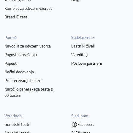
Komplet za odvzem vzorcev
Breed ID test
Pomoč
Sodelujemo z
Navodila za odvzem vzorca
Lastniki živali
Pogosta vprašanja
Vzreditelji
Popusti
Poslovni partnerji
Načini dedovanja
Preprečevanje bolezni
Naročilo genetskega testa z
obrazcem
Veterinarji
Sledi nam
Genetski testi
Facebook
Alergijski testi
Twitter