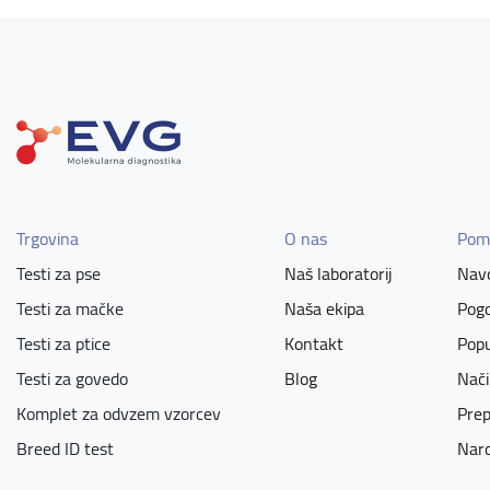
Trgovina
O nas
Pom
Testi za pse
Naš laboratorij
Navo
Testi za mačke
Naša ekipa
Pogo
Testi za ptice
Kontakt
Popu
Testi za govedo
Blog
Nači
Komplet za odvzem vzorcev
Prep
Breed ID test
Naro