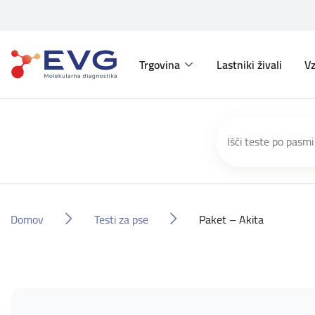
Trgovina
Lastniki živali
Vz
Domov
Testi za pse
Paket – Akita