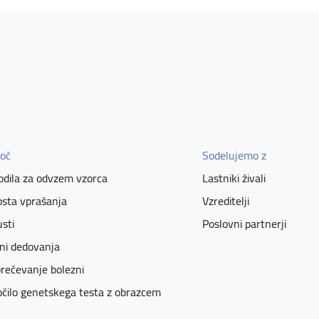
oč
Sodelujemo z
dila za odvzem vzorca
Lastniki živali
sta vprašanja
Vzreditelji
sti
Poslovni partnerji
ni dedovanja
rečevanje bolezni
čilo genetskega testa z obrazcem