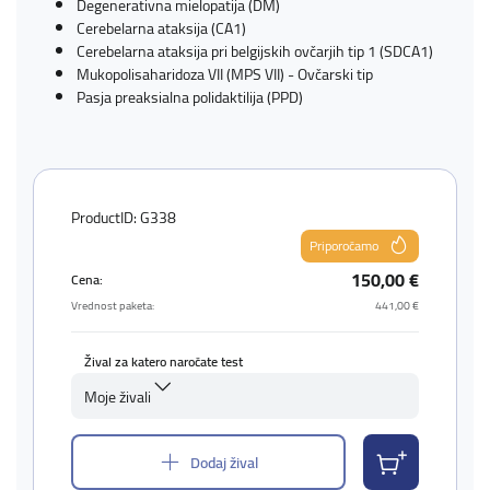
Degenerativna mielopatija (DM)
Cerebelarna ataksija (CA1)
Cerebelarna ataksija pri belgijskih ovčarjih tip 1 (SDCA1)
Mukopolisaharidoza VII (MPS VII) - Ovčarski tip
Pasja preaksialna polidaktilija (PPD)
ProductID: G338
Priporočamo
150,00 €
Cena:
Vrednost paketa:
441,00 €
Žival za katero naročate test
Moje živali
Dodaj žival