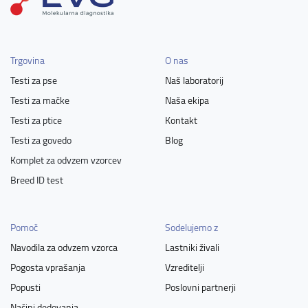
Trgovina
O nas
Testi za pse
Naš laboratorij
Testi za mačke
Naša ekipa
Testi za ptice
Kontakt
Testi za govedo
Blog
Komplet za odvzem vzorcev
Breed ID test
Pomoč
Sodelujemo z
Navodila za odvzem vzorca
Lastniki živali
Pogosta vprašanja
Vzreditelji
Popusti
Poslovni partnerji
Načini dedovanja