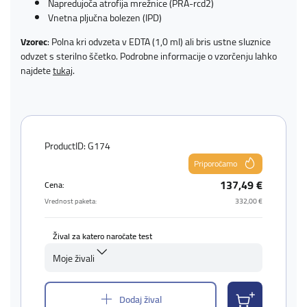
Napredujoča atrofija mrežnice (PRA-rcd2)
Vnetna pljučna bolezen (IPD)
Vzorec
: Polna kri odvzeta v EDTA (1,0 ml) ali bris ustne sluznice
odvzet s sterilno ščetko. Podrobne informacije o vzorčenju lahko
najdete
tukaj
.
ProductID: G174
Priporočamo
137,49 €
Cena:
Vrednost paketa:
332,00 €
Žival za katero naročate test
Moje živali
Dodaj žival