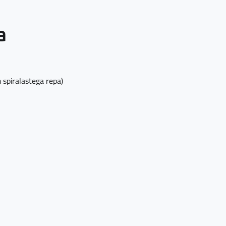
a
spiralastega repa)