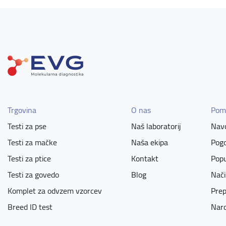
Trgovina
O nas
Pom
Testi za pse
Naš laboratorij
Navo
Testi za mačke
Naša ekipa
Pogo
Testi za ptice
Kontakt
Popu
Testi za govedo
Blog
Nači
Komplet za odvzem vzorcev
Prep
Breed ID test
Naro