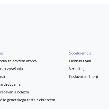
oč
Sodelujemo z
dila za odvzem vzorca
Lastniki živali
sta vprašanja
Vzreditelji
sti
Poslovni partnerji
ni dedovanja
rečevanje bolezni
čilo genetskega testa z obrazcem