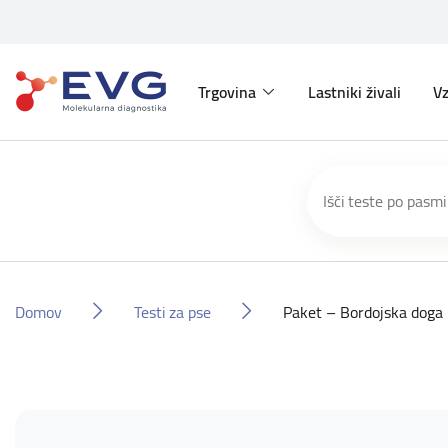
Trgovina
Lastniki živali
Vz
Domov
Testi za pse
Paket – Bordojska doga