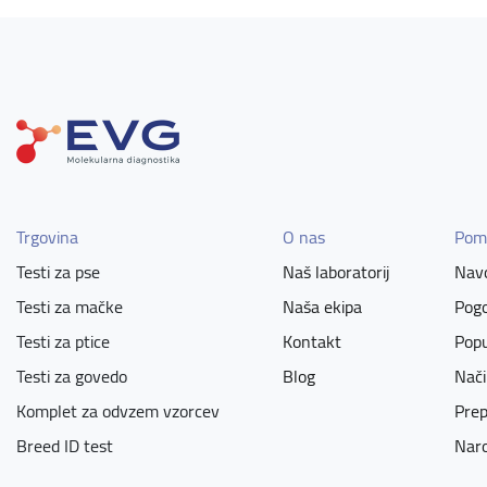
Trgovina
O nas
Pom
Testi za pse
Naš laboratorij
Navo
Testi za mačke
Naša ekipa
Pogo
Testi za ptice
Kontakt
Popu
Testi za govedo
Blog
Nači
Komplet za odvzem vzorcev
Prep
Breed ID test
Naro