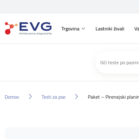
Trgovina
Lastniki živali
Vz
Domov
Testi za pse
Paket – Pirenejski plani