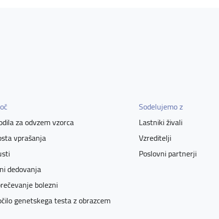
oč
Sodelujemo z
dila za odvzem vzorca
Lastniki živali
sta vprašanja
Vzreditelji
sti
Poslovni partnerji
ni dedovanja
rečevanje bolezni
čilo genetskega testa z obrazcem