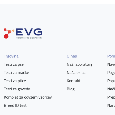
Trgovina
O nas
Pom
Testi za pse
Naš laboratorij
Navo
Testi za mačke
Naša ekipa
Pogo
Testi za ptice
Kontakt
Popu
Testi za govedo
Blog
Nači
Komplet za odvzem vzorcev
Prep
Breed ID test
Naro