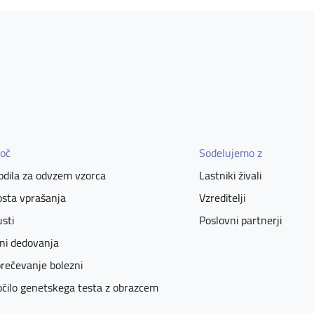
oč
Sodelujemo z
dila za odvzem vzorca
Lastniki živali
sta vprašanja
Vzreditelji
sti
Poslovni partnerji
ni dedovanja
rečevanje bolezni
čilo genetskega testa z obrazcem