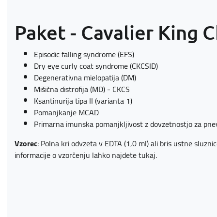
Paket - Cavalier King C
Episodic falling syndrome (EFS)
Dry eye curly coat syndrome (CKCSID)
Degenerativna mielopatija (DM)
Mišična distrofija (MD) - CKCS
Ksantinurija tipa II (varianta 1)
Pomanjkanje MCAD
Primarna imunska pomanjkljivost z dovzetnostjo za pnev
Vzorec
: Polna kri odvzeta v EDTA (1,0 ml) ali bris ustne sluzn
informacije o vzorčenju lahko najdete
tukaj
.