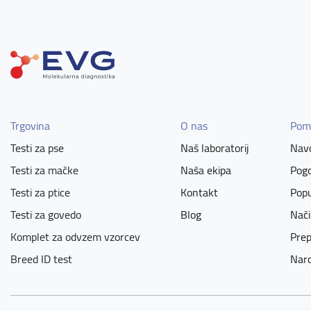
Trgovina
O nas
Pom
Testi za pse
Naš laboratorij
Navo
Testi za mačke
Naša ekipa
Pogo
Testi za ptice
Kontakt
Popu
Testi za govedo
Blog
Nači
Komplet za odvzem vzorcev
Prep
Breed ID test
Naro