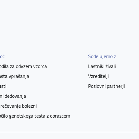
oč
Sodelujemo z
dila za odvzem vzorca
Lastniki živali
sta vprašanja
Vzreditelji
sti
Poslovni partnerji
ni dedovanja
rečevanje bolezni
čilo genetskega testa z obrazcem