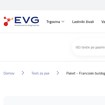
Trgovina
Lastniki živali
Vz
Domov
Testi za pse
Paket - Francoski buldo