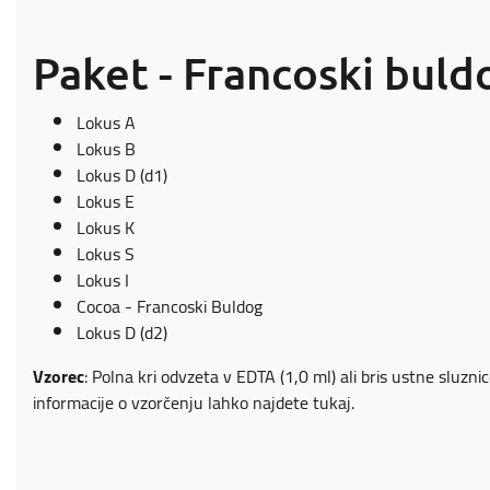
Paket - Francoski buld
Lokus A
Lokus B
Lokus D (d1)
Lokus E
Lokus K
Lokus S
Lokus I
Cocoa - Francoski Buldog
Lokus D (d2)
Vzorec
: Polna kri odvzeta v EDTA (1,0 ml) ali bris ustne sluzn
informacije o vzorčenju lahko najdete
tukaj
.