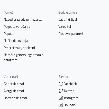
Pomoč
Sodelujemo z
Navodila za odvzem vzorca
Lastniki živali
Pogosta vprašanja
Vzreditelji
Popusti
Poslovni partnerji
Načini dedovanja
Preprečevanje bolezni
Naročilo genetskega testa z
obrazcem
Veterinarji
Sledi nam
Genetski testi
Facebook
Alergijski testi
Twitter
Hormonski testi
Instagram
LinkedIn