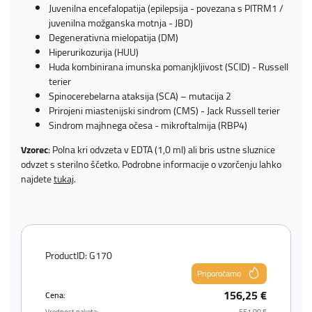
Juvenilna encefalopatija (epilepsija - povezana s PITRM1 /
juvenilna možganska motnja - JBD)
Degenerativna mielopatija (DM)
Hiperurikozurija (HUU)
Huda kombinirana imunska pomanjkljivost (SCID) - Russell
terier
Spinocerebelarna ataksija (SCA) – mutacija 2
Prirojeni miastenijski sindrom (CMS) - Jack Russell terier
Sindrom majhnega očesa - mikroftalmija (RBP4)
Vzorec
: Polna kri odvzeta v EDTA (1,0 ml) ali bris ustne sluznice
odvzet s sterilno ščetko. Podrobne informacije o vzorčenju lahko
najdete
tukaj
.
ProductID: G170
Priporočamo
156,25 €
Cena:
Vrednost paketa:
551,00 €