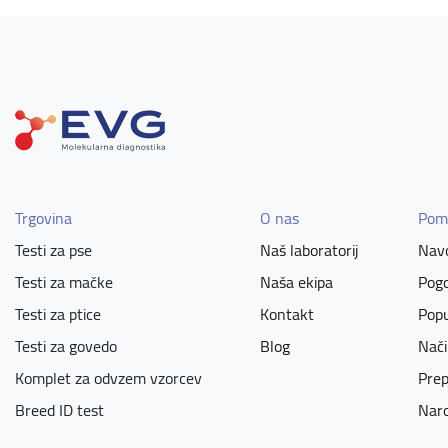
Trgovina
O nas
Pom
Testi za pse
Naš laboratorij
Navo
Testi za mačke
Naša ekipa
Pogo
Testi za ptice
Kontakt
Popu
Testi za govedo
Blog
Nači
Komplet za odvzem vzorcev
Prep
Breed ID test
Naro