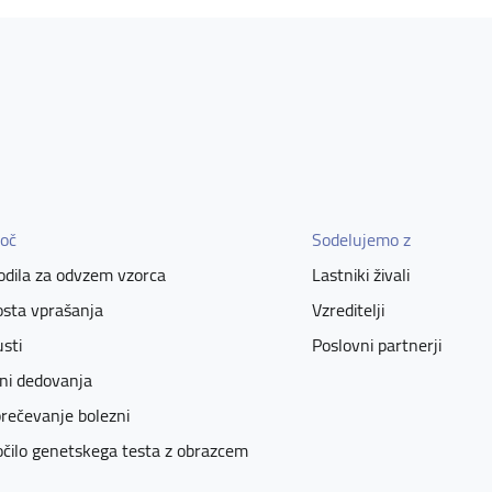
oč
Sodelujemo z
dila za odvzem vzorca
Lastniki živali
sta vprašanja
Vzreditelji
sti
Poslovni partnerji
ni dedovanja
rečevanje bolezni
čilo genetskega testa z obrazcem