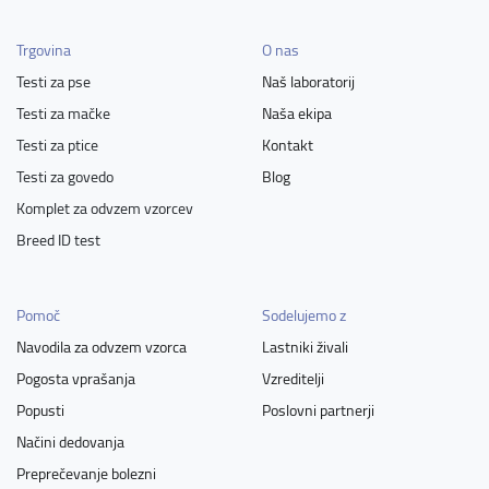
Trgovina
O nas
Testi za pse
Naš laboratorij
Testi za mačke
Naša ekipa
Testi za ptice
Kontakt
Testi za govedo
Blog
Komplet za odvzem vzorcev
Breed ID test
Pomoč
Sodelujemo z
Navodila za odvzem vzorca
Lastniki živali
Pogosta vprašanja
Vzreditelji
Popusti
Poslovni partnerji
Načini dedovanja
Preprečevanje bolezni