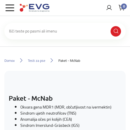
0
Domov
Testi za pse
Paket - McNab
Paket - McNab
Okvara gena MDR1 (MDR, občutljivost na ivermektin)
Sindrom ujetih neutrofilcev (TNS)
Anomalija očes pri kolijih (CEA)
Sindrom Imerslund-Gräsbeck (IGS)