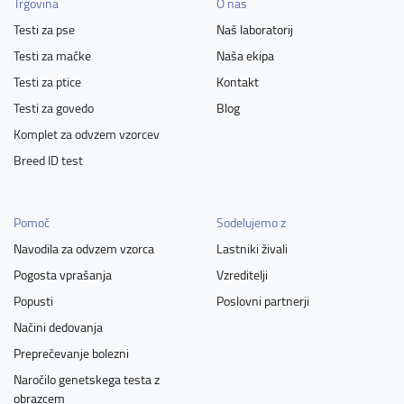
Trgovina
O nas
Testi za pse
Naš laboratorij
Testi za mačke
Naša ekipa
Testi za ptice
Kontakt
Testi za govedo
Blog
Komplet za odvzem vzorcev
Breed ID test
Pomoč
Sodelujemo z
Navodila za odvzem vzorca
Lastniki živali
Pogosta vprašanja
Vzreditelji
Popusti
Poslovni partnerji
Načini dedovanja
Preprečevanje bolezni
Naročilo genetskega testa z
obrazcem