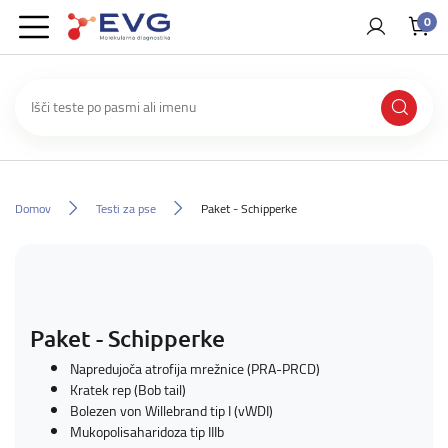
0
Domov
Testi za pse
Paket - Schipperke
Paket - Schipperke
Napredujoča atrofija mrežnice (PRA-PRCD)
Kratek rep (Bob tail)
Bolezen von Willebrand tip I (vWDI)
Mukopolisaharidoza tip IIIb