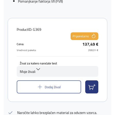
Pomanjkanje faktorja VII (FVII)
ProductID: G369
Priporočamo
137,49 €
Cena:
Vrednost paketa:
268,01 €
Žival za katero naročate test
Moje živali
Dodaj žival
Naročite lahko brezplačen material za odvzem vzorca.