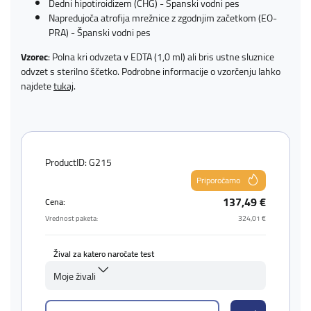
Dedni hipotiroidizem (CHG) - Španski vodni pes
Napredujoča atrofija mrežnice z zgodnjim začetkom (EO-
PRA) - Španski vodni pes
Vzorec
: Polna kri odvzeta v EDTA (1,0 ml) ali bris ustne sluznice
odvzet s sterilno ščetko. Podrobne informacije o vzorčenju lahko
najdete
tukaj
.
ProductID: G215
Priporočamo
137,49 €
Cena:
Vrednost paketa:
324,01 €
Žival za katero naročate test
Moje živali