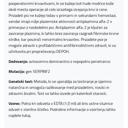
pooperativnimi krvavitvami, ki se kažejo kot hude modrice kože
okoli mesta operacije ali celo izrazitega izcejanja krvi iz rane.
Prizadeti psi ne kažejo težav v primarni in sekundarni hemostazi,
vendar imajo nižje plazemske aktivnosti antiplazmina alfa-2 v
primerjavi z neobolelimi psi. Antiplazmin alfa-2 je ključen za
zaviranje plazmina, ki lahko brez zaviranja razgradi fibrinske krvne
strdke, kar povzroči nenormalno krvavitev. Prizadete pse je
mogoče zdraviti s profilaktičnimi antifibrinolitičnimi zdravili, ki so
učinkovita pri preprečevanju DEPOH.
Dedovanje:
avtosomno dominantno z nepopolno penetranco
Mutacija:
gen SERPINF2
Genetski test:
Metoda, ki se uporablja za testiranje je izjemno
natančna in omogoča razlikovanje med prizadetimi, nosilci in
zdravimi živalmi. Test se lahko izvede pri katerikoli starosti.
Vzorec
: Polna kri odvzeta v EDTA (1,0 ml) ali bris ustne sluznice
odvzet s sterilno ščetko. Podrobne informacije o vzorčenju lahko
najdete
tukaj
.