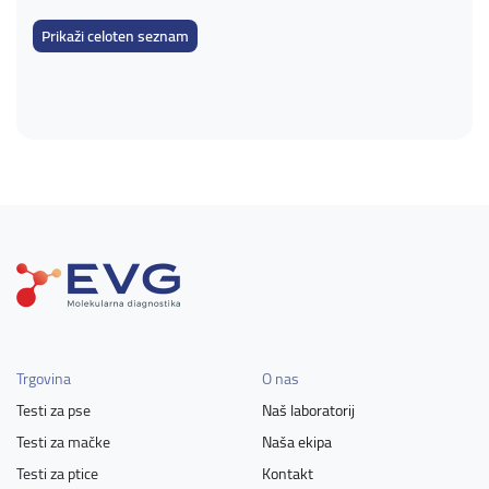
Pomeranec- Pritlikavi špic
Valižanski ovčar - Cardigan
Prikaži celoten seznam
Trgovina
O nas
Testi za pse
Naš laboratorij
Testi za mačke
Naša ekipa
Testi za ptice
Kontakt