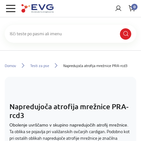
0
Domov
Testi za pse
Napredujoča atrofija mrežnice PRA-rcd3
Napredujoča atrofija mrežnice PRA-
rcd3
Obolenje uvrščamo v skupino napredujočih atrofij mrežnice.
Ta oblika se pojavlja pri valižanskih ovčarjih cardigan. Podobno kot
pri ostalih oblikah napredujoče atrofije mrežnice je značilna