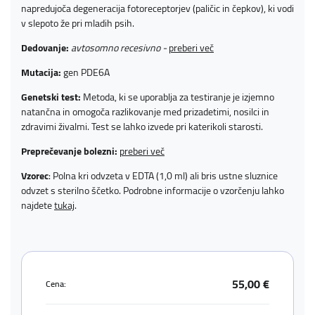
napredujoča degeneracija fotoreceptorjev (paličic in čepkov), ki vodi
v slepoto že pri mladih psih.
Dedovanje:
avtosomno recesivno -
preberi več
Mutacija:
gen PDE6A
Genetski test:
Metoda, ki se uporablja za testiranje je izjemno
natančna in omogoča razlikovanje med prizadetimi, nosilci in
zdravimi živalmi. Test se lahko izvede pri katerikoli starosti.
Preprečevanje bolezni:
preberi več
Vzorec
: Polna kri odvzeta v EDTA (1,0 ml) ali bris ustne sluznice
odvzet s sterilno ščetko. Podrobne informacije o vzorčenju lahko
najdete
tukaj
.
55,00 €
Cena: