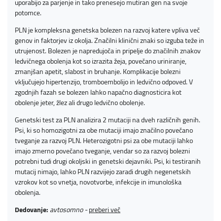
uporabijo za parjenje in tako prenesejo mutiran gen na svoje
potomce.
PLN je kompleksna genetska bolezen na razvoj katere vpliva več
genov in faktorjev iz okolja. Značilni klinični znaki so izguba teže in
utrujenost. Bolezen je napredujoča in pripelje do značilnih znakov
ledvičnega obolenja kot so izrazita žeja, povečano uriniranje,
zmanjšan apetit, slabost in bruhanje. Komplikacije bolezni
vključujejo hipertenzijo, tromboembolijo in ledvično odpoved. V
zgodnjih fazah se bolezen lahko napačno diagnosticira kot
obolenje jeter, žlez ali drugo ledvično obolenje.
Genetski test za PLN analizira 2 mutaciji na dveh različnih genih.
Psi, ki so homozigotni za obe mutaciji imajo značilno povečano
tveganje za razvoj PLN. Heterozigotni psi za obe mutaciji lahko
imajo zmerno povečano tveganje, vendar so za razvoj bolezni
potrebni tudi drugi okoljski in genetski dejavniki. Psi, ki testiranih
mutacij nimajo, lahko PLN razvijejo zaradi drugih negenetskih
vzrokov kot so vnetja, novotvorbe, infekcije in imunološka
obolenja.
Dedovanje:
avtosomno -
preberi več