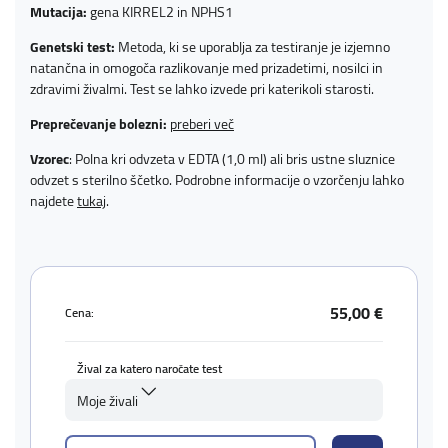
Mutacija:
gena KIRREL2 in NPHS1
Genetski test:
Metoda, ki se uporablja za testiranje je izjemno
natančna in omogoča razlikovanje med prizadetimi, nosilci in
zdravimi živalmi. Test se lahko izvede pri katerikoli starosti.
Preprečevanje bolezni:
preberi več
Vzorec
: Polna kri odvzeta v EDTA (1,0 ml) ali bris ustne sluznice
odvzet s sterilno ščetko. Podrobne informacije o vzorčenju lahko
najdete
tukaj
.
55,00 €
Cena:
Žival za katero naročate test
Moje živali