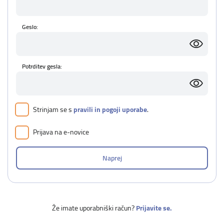
Geslo:
Potrditev gesla:
Strinjam se s
pravili in pogoji uporabe
.
Prijava na e-novice
Že imate uporabniški račun?
Prijavite se.