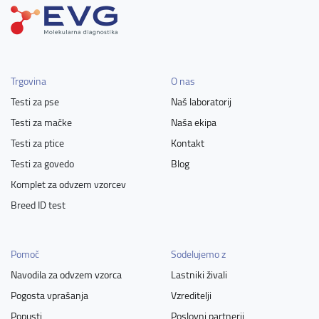
Trgovina
O nas
Testi za pse
Naš laboratorij
Testi za mačke
Naša ekipa
Testi za ptice
Kontakt
Testi za govedo
Blog
Komplet za odvzem vzorcev
Breed ID test
Pomoč
Sodelujemo z
Navodila za odvzem vzorca
Lastniki živali
Pogosta vprašanja
Vzreditelji
Popusti
Poslovni partnerji