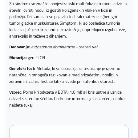
Za sindrom so značilni obojestranski multifokalni tumorji ledvic in
številni čvrsti noduli iz gostih kolagenskih vlaken v koži in
podkožju. Pri samicah se pojavlja tudi rak maternice (benigni
tumor gladke muskulature). Simptomi, ki so posledica tumorja
ledvic vključujejo kri v urinu, izrazito žejo, napredujočo izgubo teže,
anoreksijo in težave z dihanjem.
Dedovanje:
avtosomno dominantno -
preberi več
Mutacija:
gen FLCN
Genetski test:
Metoda, ki se uporablja za testiranje je izjemno
natančna in omogoča razlikovanje med prizadetimi, nosilci in
zdravimi živalmi. Test se lahko izvede pri katerikoli starosti.
Vzorec
: Polna kri odvzeta v EDTA (1,0 ml) ali bris ustne sluznice
odvzet s sterilno ščetko. Podrobne informacije o vzorčenju lahko
najdete
tukaj
.