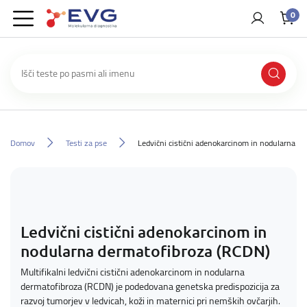
0
Domov
Testi za pse
Ledvični cistični adenokarcinom in nodularna d
Ledvični cistični adenokarcinom in
nodularna dermatofibroza (RCDN)
Multifikalni ledvični cistični adenokarcinom in nodularna
dermatofibroza (RCDN) je podedovana genetska predispozicija za
razvoj tumorjev v ledvicah, koži in maternici pri nemških ovčarjih.