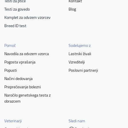
Testi za ptice
Kontakt
Testi za govedo
Blog
Komplet za odvzem vzorcev
Breed ID test
Pomoč
Sodelujemo z
Navodila za odvzem vzorca
Lastniki živali
Pogosta vprašanja
Vzreditelji
Popusti
Poslovni partnerji
Načini dedovanja
Preprečevanje bolezni
Naročilo genetskega testa z
obrazcem
Veterinarji
Sledi nam