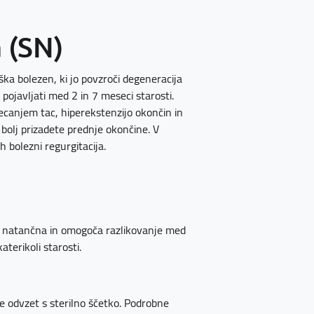
 (SN)
ška bolezen, ki jo povzroči degeneracija
o pojavljati med 2 in 7 meseci starosti.
ecanjem tac, hiperekstenzijo okončin in
bolj prizadete prednje okončine. V
h bolezni regurgitacija.
no natančna in omogoča razlikovanje med
aterikoli starosti.
ice odvzet s sterilno ščetko. Podrobne