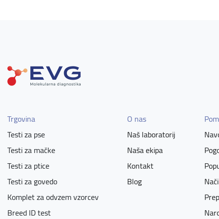
Trgovina
O nas
Pom
Testi za pse
Naš laboratorij
Navo
Testi za mačke
Naša ekipa
Pogo
Testi za ptice
Kontakt
Popu
Testi za govedo
Blog
Nači
Komplet za odvzem vzorcev
Prep
Breed ID test
Naro