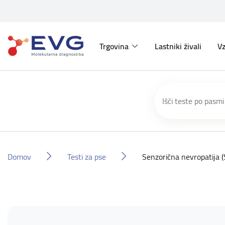
Trgovina
Lastniki živali
Vz
Domov
Testi za pse
Senzorična nevropatija 