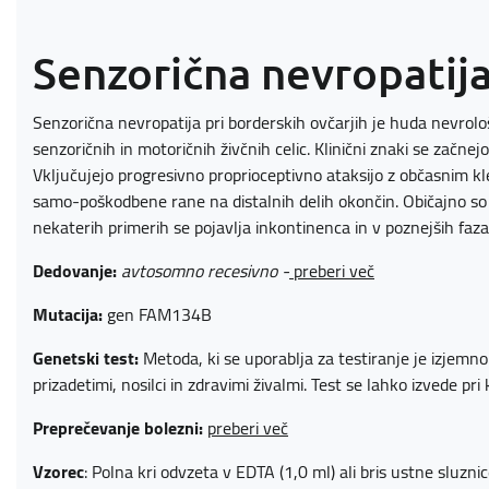
Senzorična nevropatija
Senzorična nevropatija pri borderskih ovčarjih je huda nevrolo
senzoričnih in motoričnih živčnih celic. Klinični znaki se začnej
Vključujejo progresivno proprioceptivno ataksijo z občasnim kl
samo-poškodbene rane na distalnih delih okončin. Običajno so 
nekaterih primerih se pojavlja inkontinenca in v poznejših faza
Dedovanje:
avtosomno
recesivno -
preberi več
Mutacija:
gen FAM134B
Genetski test:
Metoda, ki se uporablja za testiranje je izjem
prizadetimi, nosilci in zdravimi živalmi. Test se lahko izvede pri k
Preprečevanje bolezni:
preberi več
Vzorec
: Polna kri odvzeta v EDTA (1,0 ml) ali bris ustne sluzn