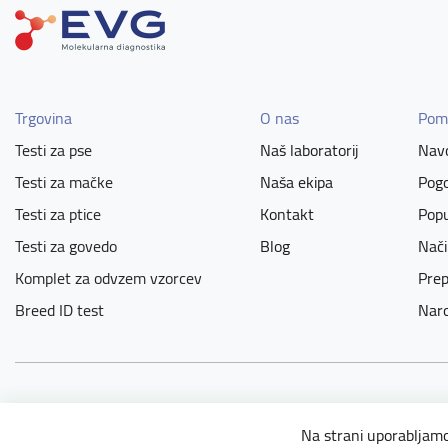
Trgovina
O nas
Pom
Testi za pse
Naš laboratorij
Navo
Testi za mačke
Naša ekipa
Pogo
Testi za ptice
Kontakt
Popu
Testi za govedo
Blog
Nači
Komplet za odvzem vzorcev
Prep
Breed ID test
Naro
Copyright © 2026 DNA testi za vaše ljubljenčke. All rights reser
Na strani uporabljamo