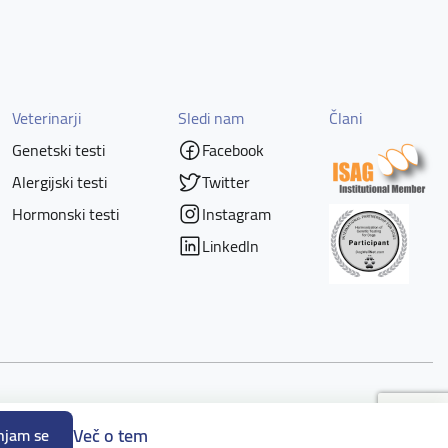
Veterinarji
Sledi nam
Člani
Genetski testi
Facebook
Alergijski testi
Twitter
Hormonski testi
Instagram
LinkedIn
Piškotki
Powered by nopCommerce
Več o tem
njam se