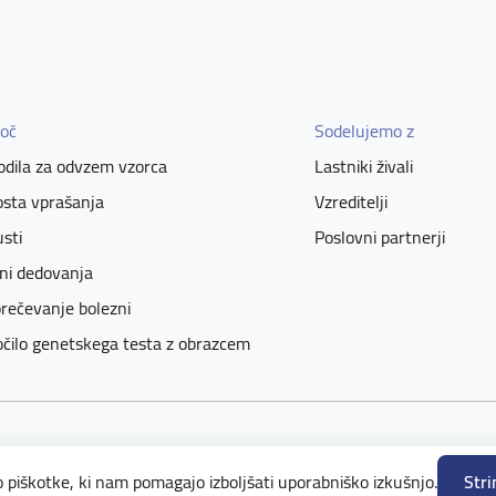
oč
Sodelujemo z
dila za odvzem vzorca
Lastniki živali
sta vprašanja
Vzreditelji
sti
Poslovni partnerji
ni dedovanja
rečevanje bolezni
čilo genetskega testa z obrazcem
ved.
Pravila in pogoji uporabe
Politika zasebnosti
 piškotke, ki nam pomagajo izboljšati uporabniško izkušnjo.
Stri