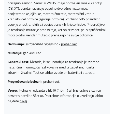
običajnih samcih. Samci s PMDS imajo normalen moški kariotip
(78, XY), vendar razvijejo popolno dvorožno maternico,
obojestranske jajčnike, maternično telo, maternični vrat in
kranialni del nožnice (zgornja nožnica). Približno 50% prizadetih
psov je enostranskih ali obojestranskih kriptorhidov. Priporočljivo
je testiranje mutacije pred vzrejo, ker so prizadeti psi s spuščenimi
modi plodni, vendar mutacijo prenašajo na svoje potomce.
Dedovanje:
avtosomno recesivno
-
preberi več
Mutacija:
gen AMHR2
Genetski test:
Metoda, ki se uporablja za testiranje je izjemno
natančna in omogoča razlikovanje med prizadetimi, nosilci in
zdravimi živalmi. Test se lahko izvede pri katerikoli starosti.
Preprečevanje bolezni:
preberi več
Vzorec:
Polna kri odvzeta v EDTA (1,0 ml) ali bris ustne sluznice
odvzet s sterilno ščetko. Podrobne informacije o vzorčenju lahko
najdete
tukaj
.