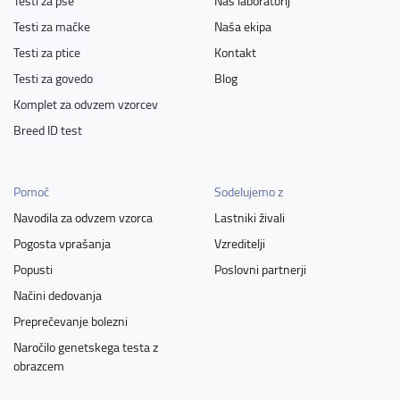
Testi za pse
Naš laboratorij
Testi za mačke
Naša ekipa
Testi za ptice
Kontakt
Testi za govedo
Blog
Komplet za odvzem vzorcev
Breed ID test
Pomoč
Sodelujemo z
Navodila za odvzem vzorca
Lastniki živali
Pogosta vprašanja
Vzreditelji
Popusti
Poslovni partnerji
Načini dedovanja
Preprečevanje bolezni
Naročilo genetskega testa z
obrazcem