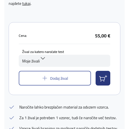
najdete
tukaj
.
55,00 €
Cena:
Žival za katero naročate test
Moje živali
Dodaj žival
Naročite lahko brezplačen material za odvzem vzorca.
Za 1 žival je potreben 1 vzorec, tudi če naročite več testov.
Vzorce živali hranimo za možnost naročila dodatnih testov.