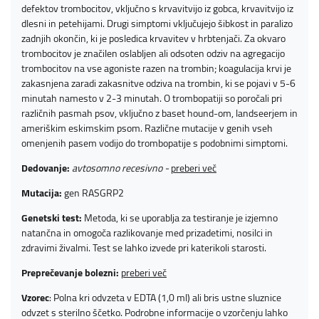
defektov trombocitov, vključno s krvavitvijo iz gobca, krvavitvijo iz
dlesni in petehijami. Drugi simptomi vključujejo šibkost in paralizo
zadnjih okončin, ki je posledica krvavitev v hrbtenjači. Za okvaro
trombocitov je značilen oslabljen ali odsoten odziv na agregacijo
trombocitov na vse agoniste razen na trombin; koagulacija krvi je
zakasnjena zaradi zakasnitve odziva na trombin, ki se pojavi v 5-6
minutah namesto v 2-3 minutah. O trombopatiji so poročali pri
različnih pasmah psov, vključno z baset hound-om, landseerjem in
ameriškim eskimskim psom. Različne mutacije v genih vseh
omenjenih pasem vodijo do trombopatije s podobnimi simptomi.
Dedovanje:
avtosomno recesivno -
preberi več
Mutacija:
gen RASGRP2
Genetski test:
Metoda, ki se uporablja za testiranje je izjemno
natančna in omogoča razlikovanje med prizadetimi, nosilci in
zdravimi živalmi. Test se lahko izvede pri katerikoli starosti.
Preprečevanje bolezni:
preberi več
Vzorec
: Polna kri odvzeta v EDTA (1,0 ml) ali bris ustne sluznice
odvzet s sterilno ščetko. Podrobne informacije o vzorčenju lahko