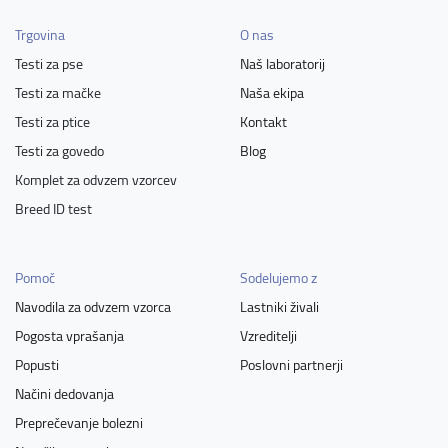
Trgovina
O nas
Testi za pse
Naš laboratorij
Testi za mačke
Naša ekipa
Testi za ptice
Kontakt
Testi za govedo
Blog
Komplet za odvzem vzorcev
Breed ID test
Pomoč
Sodelujemo z
Navodila za odvzem vzorca
Lastniki živali
Pogosta vprašanja
Vzreditelji
Popusti
Poslovni partnerji
Načini dedovanja
Preprečevanje bolezni