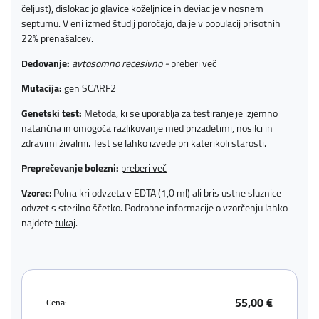
čeljust), dislokacijo glavice koželjnice in deviacije v nosnem
septumu. V eni izmed študij poročajo, da je v populacij prisotnih
22% prenašalcev.
Dedovanje:
avtosomno recesivno -
preberi več
Mutacija:
gen SCARF2
Genetski test:
Metoda, ki se uporablja za testiranje je izjemno
natančna in omogoča razlikovanje med prizadetimi, nosilci in
zdravimi živalmi. Test se lahko izvede pri katerikoli starosti.
Preprečevanje bolezni:
preberi več
Vzorec
: Polna kri odvzeta v EDTA (1,0 ml) ali bris ustne sluznice
odvzet s sterilno ščetko. Podrobne informacije o vzorčenju lahko
najdete
tukaj
.
55,00 €
Cena: