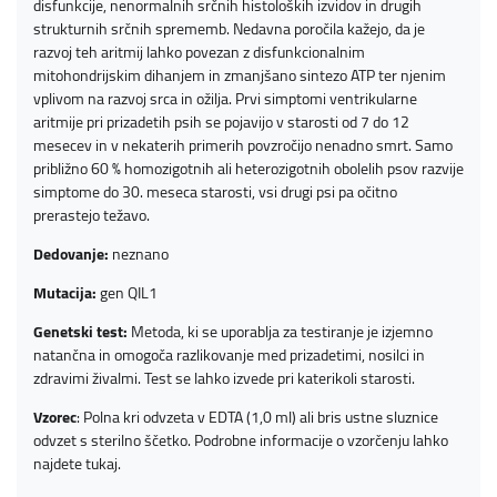
disfunkcije, nenormalnih srčnih histoloških izvidov in drugih
strukturnih srčnih sprememb. Nedavna poročila kažejo, da je
razvoj teh aritmij lahko povezan z disfunkcionalnim
mitohondrijskim dihanjem in zmanjšano sintezo ATP ter njenim
vplivom na razvoj srca in ožilja. Prvi simptomi ventrikularne
aritmije pri prizadetih psih se pojavijo v starosti od 7 do 12
mesecev in v nekaterih primerih povzročijo nenadno smrt. Samo
približno 60 % homozigotnih ali heterozigotnih obolelih psov razvije
simptome do 30. meseca starosti, vsi drugi psi pa očitno
prerastejo težavo.
Dedovanje:
neznano
Mutacija:
gen QIL1
Genetski test:
Metoda, ki se uporablja za testiranje je izjemno
natančna in omogoča razlikovanje med prizadetimi, nosilci in
zdravimi živalmi. Test se lahko izvede pri katerikoli starosti.
Vzorec
: Polna kri odvzeta v EDTA (1,0 ml) ali bris ustne sluznice
odvzet s sterilno ščetko. Podrobne informacije o vzorčenju lahko
najdete
tukaj
.