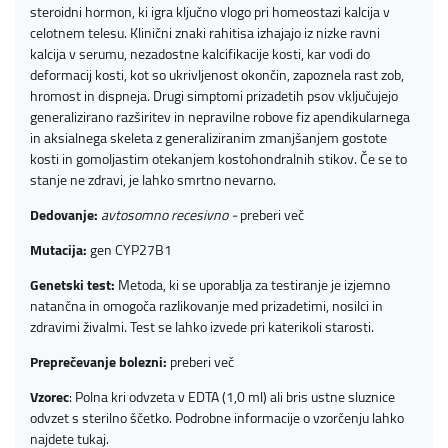
steroidni hormon, ki igra ključno vlogo pri homeostazi kalcija v
celotnem telesu. Klinični znaki rahitisa izhajajo iz nizke ravni
kalcija v serumu, nezadostne kalcifikacije kosti, kar vodi do
deformacij kosti, kot so ukrivljenost okončin, zapoznela rast zob,
hromost in dispneja. Drugi simptomi prizadetih psov vključujejo
generalizirano razširitev in nepravilne robove fiz apendikularnega
in aksialnega skeleta z generaliziranim zmanjšanjem gostote
kosti in gomoljastim otekanjem kostohondralnih stikov. Če se to
stanje ne zdravi, je lahko smrtno nevarno.
Dedovanje:
avtosomno recesivno -
preberi več
Mutacija:
gen CYP27B1
Genetski test:
Metoda, ki se uporablja za testiranje je izjemno
natančna in omogoča razlikovanje med prizadetimi, nosilci in
zdravimi živalmi. Test se lahko izvede pri katerikoli starosti.
Preprečevanje bolezni:
preberi več
Vzorec
: Polna kri odvzeta v EDTA (1,0 ml) ali bris ustne sluznice
odvzet s sterilno ščetko. Podrobne informacije o vzorčenju lahko
najdete
tukaj
.