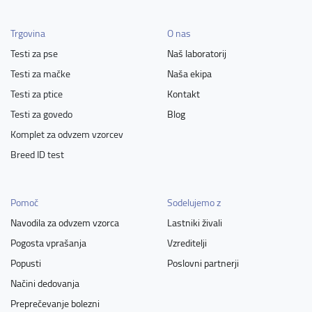
Trgovina
O nas
Testi za pse
Naš laboratorij
Testi za mačke
Naša ekipa
Testi za ptice
Kontakt
Testi za govedo
Blog
Komplet za odvzem vzorcev
Breed ID test
Pomoč
Sodelujemo z
Navodila za odvzem vzorca
Lastniki živali
Pogosta vprašanja
Vzreditelji
Popusti
Poslovni partnerji
Načini dedovanja
Preprečevanje bolezni