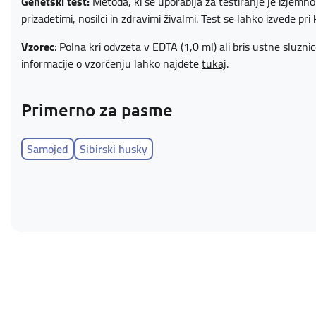
Genetski test:
Metoda, ki se uporablja za testiranje je izjem
prizadetimi, nosilci in zdravimi živalmi. Test se lahko izvede pri k
Vzorec
: Polna kri odvzeta v EDTA (1,0 ml) ali bris ustne sluzn
informacije o vzorčenju lahko najdete
tukaj
.
Primerno za pasme
Samojed
Sibirski husky