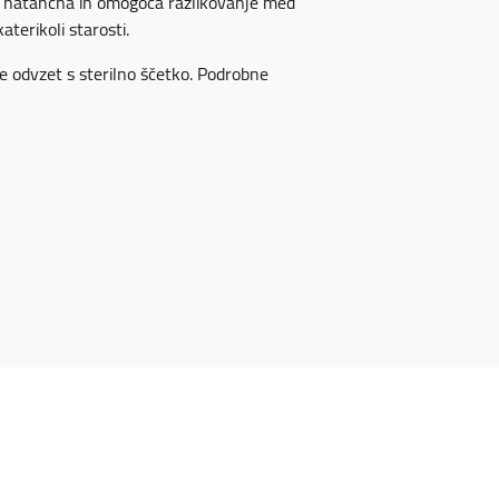
no natančna in omogoča razlikovanje med
aterikoli starosti.
ice odvzet s sterilno ščetko. Podrobne