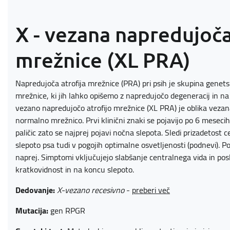
X - vezana napredujoča
mrežnice (XL PRA)
Napredujoča atrofija mrežnice (PRA) pri psih je skupina genet
mrežnice, ki jih lahko opišemo z napredujočo degeneracij in na
vezano napredujočo atrofijo mrežnice (XL PRA) je oblika veza
normalno mrežnico. Prvi klinični znaki se pojavijo po 6 mesecih 
paličic zato se najprej pojavi nočna slepota. Sledi prizadetost c
slepoto psa tudi v pogojih optimalne osvetljenosti (podnevi). Po
naprej. Simptomi vključujejo slabšanje centralnega vida in posle
kratkovidnost in na koncu slepoto.
Dedovanje:
X-vezano recesivno
-
preberi več
Mutacija:
gen RPGR