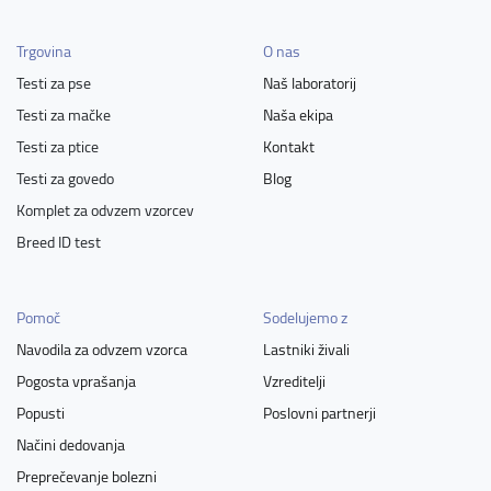
Trgovina
O nas
Testi za pse
Naš laboratorij
Testi za mačke
Naša ekipa
Testi za ptice
Kontakt
Testi za govedo
Blog
Komplet za odvzem vzorcev
Breed ID test
Pomoč
Sodelujemo z
Navodila za odvzem vzorca
Lastniki živali
Pogosta vprašanja
Vzreditelji
Popusti
Poslovni partnerji
Načini dedovanja
Preprečevanje bolezni