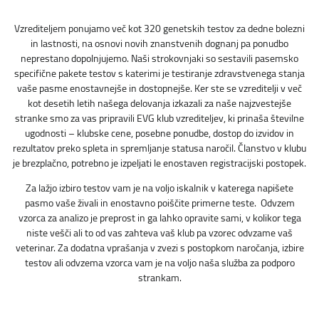
Vzrediteljem ponujamo več kot 320 genetskih testov za dedne bolezni
in lastnosti, na osnovi novih znanstvenih dognanj pa ponudbo
neprestano dopolnjujemo. Naši strokovnjaki so sestavili pasemsko
specifične pakete testov s katerimi je testiranje zdravstvenega stanja
vaše pasme enostavnejše in dostopnejše. Ker ste se vzreditelji v več
kot desetih letih našega delovanja izkazali za naše najzvestejše
stranke smo za vas pripravili EVG klub vzrediteljev, ki prinaša številne
ugodnosti – klubske cene, posebne ponudbe, dostop do izvidov in
rezultatov preko spleta in spremljanje statusa naročil. Članstvo v klubu
je brezplačno, potrebno je izpeljati le enostaven registracijski postopek.
Za lažjo izbiro testov vam je na voljo iskalnik v katerega napišete
pasmo vaše živali in enostavno poiščite primerne teste. Odvzem
vzorca za analizo je preprost in ga lahko opravite sami, v kolikor tega
niste vešči ali to od vas zahteva vaš klub pa vzorec odvzame vaš
veterinar. Za dodatna vprašanja v zvezi s postopkom naročanja, izbire
testov ali odvzema vzorca vam je na voljo naša služba za podporo
strankam.