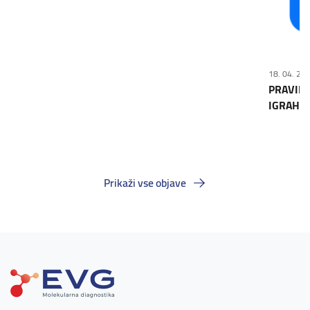
18. 04. 20
PRAVILA
IGRAH N
Prikaži vse objave