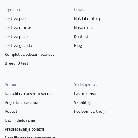
Trgovina
O nas
Testi za pse
Naš laboratorij
Testi za mačke
Naša ekipa
Testi za ptice
Kontakt
Testi za govedo
Blog
Komplet za odvzem vzorcev
Breed ID test
Pomoč
Sodelujemo z
Navodila za odvzem vzorca
Lastniki živali
Pogosta vprašanja
Vzreditelji
Popusti
Poslovni partnerji
Načini dedovanja
Preprečevanje bolezni
Naročilo genetskega testa z