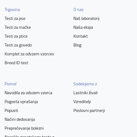
Trgovina
O nas
Testi za pse
Naš laboratorij
Testi za mačke
Naša ekipa
Testi za ptice
Kontakt
Testi za govedo
Blog
Komplet za odvzem vzorcev
Breed ID test
Pomoč
Sodelujemo z
Navodila za odvzem vzorca
Lastniki živali
Pogosta vprašanja
Vzreditelji
Popusti
Poslovni partnerji
Načini dedovanja
Preprečevanje bolezni
Naročilo genetskega testa z