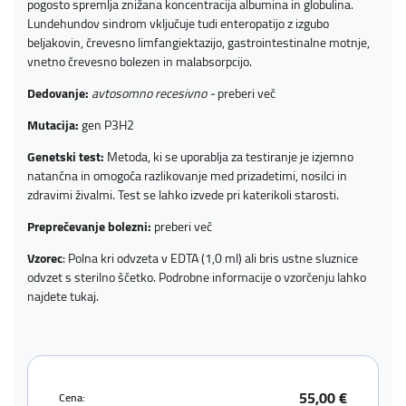
pogosto spremlja znižana koncentracija albumina in globulina.
Lundehundov sindrom vključuje tudi enteropatijo z izgubo
beljakovin, črevesno limfangiektazijo, gastrointestinalne motnje,
vnetno črevesno bolezen in malabsorpcijo.
Dedovanje:
avtosomno recesivno -
preberi več
Mutacija:
gen P3H2
Genetski test:
Metoda, ki se uporablja za testiranje je izjemno
natančna in omogoča razlikovanje med prizadetimi, nosilci in
zdravimi živalmi. Test se lahko izvede pri katerikoli starosti.
Preprečevanje bolezni:
preberi več
Vzorec
: Polna kri odvzeta v EDTA (1,0 ml) ali bris ustne sluznice
odvzet s sterilno ščetko. Podrobne informacije o vzorčenju lahko
najdete
tukaj
.
55,00 €
Cena: