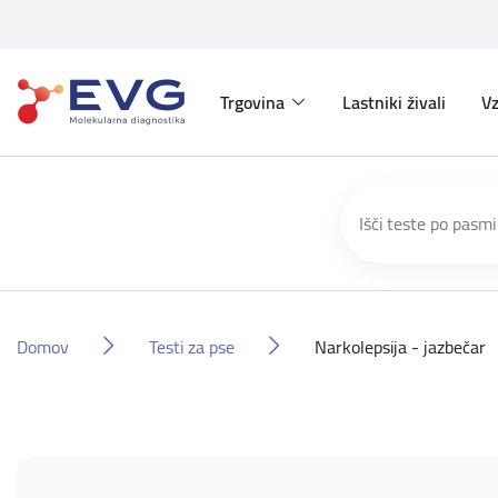
Trgovina
Lastniki živali
Vz
Domov
Testi za pse
Narkolepsija - jazbečar