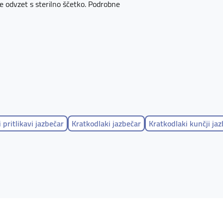
ice odvzet s sterilno ščetko. Podrobne
 pritlikavi jazbečar
Kratkodlaki jazbečar
Kratkodlaki kunčji ja