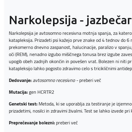
Narkolepsija - jazbečar
Narkolepsija je avtosomno recesivna motnja spanja, za katero 
katapleksija. Prizadeti psi kažejo prve znake od 4 tednov do 6 m
prekomerno dnevno zaspanost, halucinacije, paralizo v spanj
oči (REM), nenadno izgubo mišičnega tonusa brez izgube zavesti 
upogib obeh zadnjih okončin in povešen vrat. Bolezen ni niti p
katapleksijo lahko pogosto zdravimo celo s tricikličnimi antidepr
Dedovanje:
avtosomno recesivno -
preberi več
Mutacija:
gen HCRTR2
Genetski test:
Metoda, ki se uporablja za testiranje je izjem
prizadetimi, nosilci in zdravimi živalmi. Test se lahko izvede pri k
Preprečevanje bolezni:
preberi več