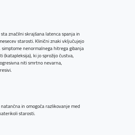
sta značilni skrajšana latenca spanja in
esecev starosti. Klinični znaki vključujejo
u, simptome nenormalnega hitrega gibanja
(katapleksija), ki jo sprožijo čustva,
rogresivna niti smrtno nevarna,
esivi.
no natančna in omogoča razlikovanje med
aterikoli starosti.