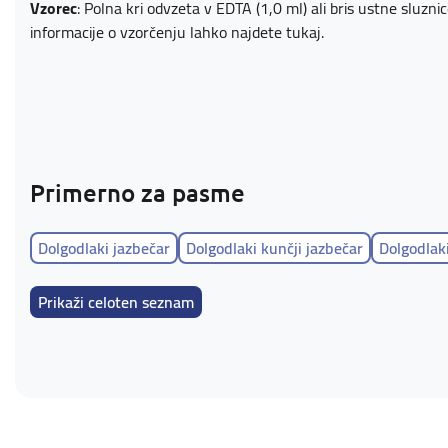
Vzorec
: Polna kri odvzeta v EDTA (1,0 ml) ali bris ustne sluzn
informacije o vzorčenju lahko najdete
tukaj
.
Primerno za pasme
Dolgodlaki jazbečar
Dolgodlaki kunčji jazbečar
Dolgodlaki
Resasti kunčji jazbečar
Resasti pritlikavi jazbečar
Prikaži celoten seznam