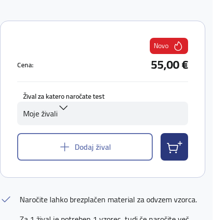
Novo
55,00 €
Cena:
Žival za katero naročate test
Moje živali
Dodaj žival
Naročite lahko brezplačen material za odvzem vzorca.
Za 1 žival je potreben 1 vzorec, tudi če naročite več