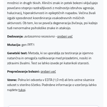
mrežnici in drugih tkivih. Klinični znaki in potek bolezni vključujejo
povečano stopnjo razdražljivosti z možnostjo izbruhov agresije,
halucinacij, hiperaktivnosti in epileptičnih napadov. Večina živali
izgubi sposobnost koordiniranja vsakodnevnih mišičnih
aktivnosti. Ob tem, ko se poveča degeneracija živčevja, psi kažejo
tudi nenormalne psihološke znake in ataksijo.
Dedovanje:
avtosomno recesivno -
preberi več
Mutacija:
gen PPT1
Genetski test:
Metoda, ki se uporablja za testiranje je izjemno
natančna in omogoča razlikovanje med prizadetimi, nosilci in
zdravimi živalmi. Test se lahko izvede pri katerikoli starosti.
Preprečevanje bolezni:
preberi več
Vzorec
: Polna kri odvzeta v EDTA (1,0 ml) ali bris ustne sluznice
odvzet s sterilno ščetko. Podrobne informacije o vzorčenju lahko
najdete
tukaj
.