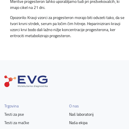
Meritve progesteron lahko uporabljamo tudi pri prežvekovalcih, ki
imajo cikel na 21 dni.
Opozorilo: Kravji vzorci za progesteron morajo biti odvzeti tako, da se
tvori krvni strdek, serum pa ločim čim hitreje. Heparinizirani kravji
vzorci krvi bodo dali lažno nižje koncentracije progesterona, ker
eritrociti metabolizirajo progesteron.
Trgovina
O nas
Testi za pse
Naš laboratorij
Testi za mačke
Naša ekipa