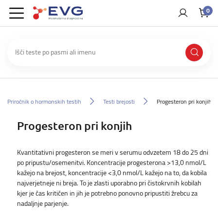
0
Priročnik o hormonskih testih
Testi brejosti
Progesteron pri konjih
Progesteron pri konjih
Kvantitativni progesteron se meri v serumu odvzetem 18 do 25 dni
po pripustu/osemenitvi. Koncentracije progesterona >13,0 nmol/L
kažejo na brejost, koncentracije <3,0 nmol/L kažejo na to, da kobila
najverjetneje ni breja. To je zlasti uporabno pri čistokrvnih kobilah
kjer je čas kritičen in jih je potrebno ponovno pripustiti žrebcu za
nadaljnje parjenje.