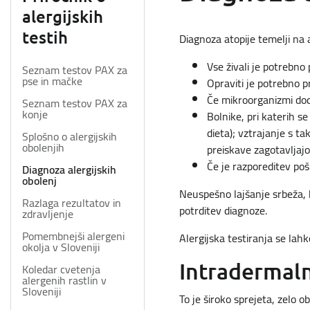
alergijskih
testih
Diagnoza atopije temelji na a
Vse živali je potrebno
Seznam testov PAX za
pse in mačke
Opraviti je potrebno p
Če mikroorganizmi dod
Seznam testov PAX za
konje
Bolnike, pri katerih s
dieta); vztrajanje s ta
Splošno o alergijskih
obolenjih
preiskave zagotavljajo
Če je razporeditev pošk
Diagnoza alergijskih
obolenj
Neuspešno lajšanje srbeža, 
Razlaga rezultatov in
potrditev diagnoze.
zdravljenje
Pomembnejši alergeni
Alergijska testiranja se lahk
okolja v Sloveniji
Intradermaln
Koledar cvetenja
alergenih rastlin v
Sloveniji
To je široko sprejeta, zelo o