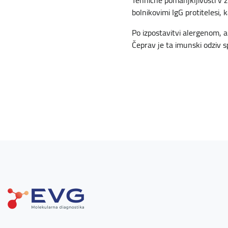
Tehnične pomanjkljivosti v 
bolnikovimi IgG protitelesi, 
Po izpostavitvi alergenom, al
Čeprav je ta imunski odziv sp