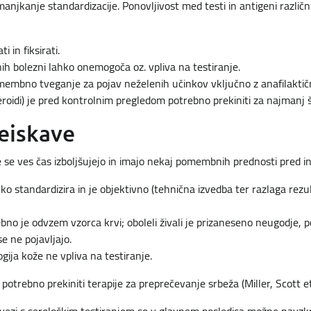
anjkanje standardizacije. Ponovljivost med testi in antigeni različn
 in fiksirati.
ih bolezni lahko onemogoča oz. vpliva na testiranje.
embno tveganje za pojav neželenih učinkov vključno z anafilakti
eroidi) je pred kontrolnim pregledom potrebno prekiniti za najmanj 
eiskave
 se ves čas izboljšujejo in imajo nekaj pomembnih prednosti pred in
hko standardizira in je objektivno (tehnična izvedba ter razlaga rezu
ebno je odvzem vzorca krvi; oboleli živali je prizaneseno neugodje, p
se ne pojavljajo.
gija kože ne vpliva na testiranje.
potrebno prekiniti terapije za preprečevanje srbeža (Miller, Scott e