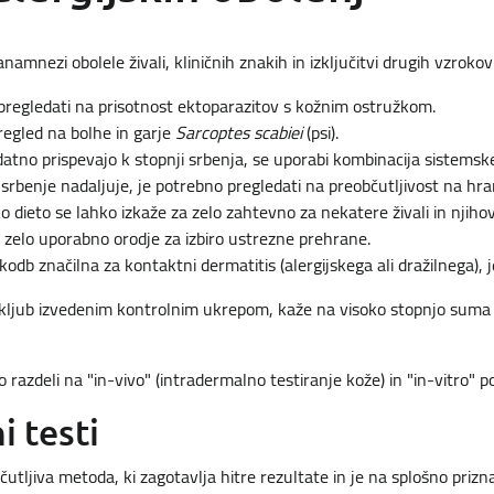
namnezi obolele živali, kliničnih znakih in izključitvi drugih vzrokov
 pregledati na prisotnost ektoparazitov s kožnim ostružkom.
regled na bolhe in garje
Sarcoptes scabiei
(psi).
atno prispevajo k stopnji srbenja, se uporabi kombinacija sistemsk
e srbenje nadaljuje, je potrebno pregledati na preobčutljivost na hr
ko dieto se lahko izkaže za zelo zahtevno za nekatere živali in njiho
 zelo uporabno orodje za izbiro ustrezne prehrane.
odb značilna za kontaktni dermatitis (alergijskega ali dražilnega), je
kljub izvedenim kontrolnim ukrepom, kaže na visoko stopnjo suma n
o razdeli na "in-vivo" (intradermalno testiranje kože) in "in-vitro" p
i testi
bčutljiva metoda, ki zagotavlja hitre rezultate in je na splošno prizn