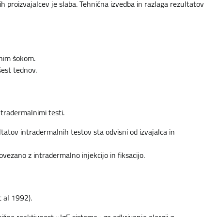
ih proizvajalcev je slaba. Tehnična izvedba in razlaga rezultatov
čnim šokom.
šest tednov.
tradermalnimi testi.
ltatov intradermalnih testov sta odvisni od izvajalca in
ovezano z intradermalno injekcijo in fiksacijo.
t al 1992).