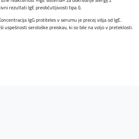
žne reaktivnost »IgE sistema« za odkrivanje alergij z
ni rezultati IgE preobčutljivosti tipa I).
 Koncentracija IgG protiteles v serumu je precej višja od IgE.
i uspešnosti serološke preiskav, ki so bile na voljo v preteklosti.