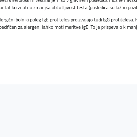
zvezi s serološkim testiranjem so v glavnem posledica možne navzkri
kar lahko znatno zmanjša občutljivost testa (posledica so lažno pozitiv
ergični bolniki poleg IgE protiteles proizvajajo tudi IgG protitelesa.
ecifičen za alergen, lahko moti meritve IgE. To je prispevalo k manjš