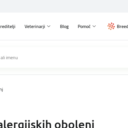
reditelji
Veterinarji
Blog
Pomoč
Breed
nj
lergijskih obolenj