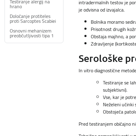
Testiranje alergij na
intradermalnih testov je pom
hrano
je odvisna od izvajalca.
Določanje protiteles
proti Sarcoptes Scabiei
Bolnika moramo sedirati
Prisotnost drugih kožn
Osnovni mehanizem
preobčutljivosti tipa 1
Obstaja majhno, a pom
Zdravljenje (kortikost
Serološke pr
In vitro diagnostične metode
Testiranje se la
subjektivni).
Vse, kar je potr
Neželeni učinki 
Obstoječa patolo
Pred testiranjem običajno ni 