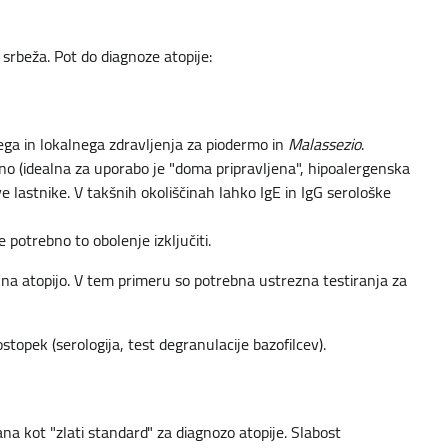
 srbeža. Pot do diagnoze atopije:
ega in lokalnega zdravljenja za piodermo in
Malassezio
.
ano (idealna za uporabo je "doma pripravljena", hipoalergenska
ve lastnike. V takšnih okoliščinah lahko IgE in IgG serološke
 potrebno to obolenje izključiti.
a atopijo. V tem primeru so potrebna ustrezna testiranja za
ostopek (serologija, test degranulacije bazofilcev).
ana kot "zlati standard" za diagnozo atopije. Slabost