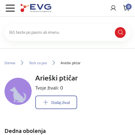
0
Domov
Testi za pse
Arieški ptičar
Arieški ptičar
Tvoje živali: 0
Dodaj žival
Dedna obolenja