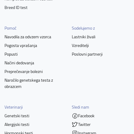
Breed ID test
Pomoč
Sodelujemo z
Navodila za odvzem vzorca
Lastniki živali
Pogosta vprašanja
Vzreditelji
Popusti
Poslovni partnerji
Načini dedovanja
Preprečevanje bolezni
Naročilo genetskega testa z
obrazcem
Veterinarji
Sledi nam
Genetski testi
Facebook
Alergijski testi
Twitter
Hormonski testi
Instagram