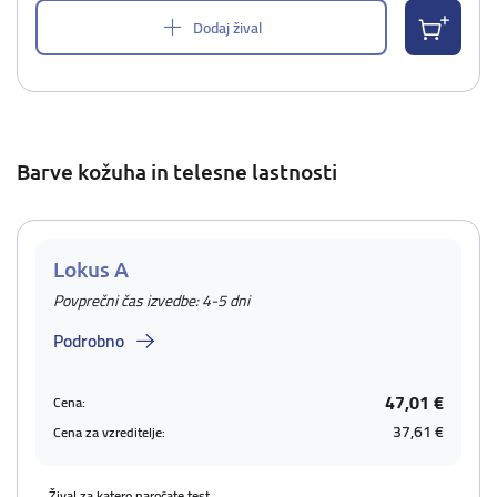
Dodaj žival
Barve kožuha in telesne lastnosti
Lokus A
Povprečni čas izvedbe: 4-5 dni
Podrobno
47,01 €
Cena:
37,61 €
Cena za vzreditelje:
Žival za katero naročate test