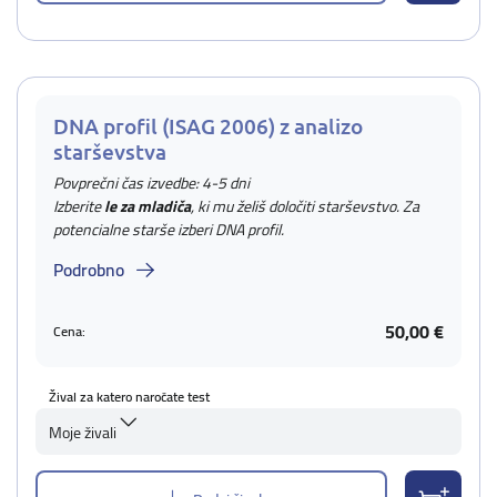
DNA profil (ISAG 2006) z analizo
starševstva
Povprečni čas izvedbe: 4-5 dni
Izberite
le za mladiča
, ki mu želiš določiti starševstvo. Za
potencialne starše izberi DNA profil.
Podrobno
50,00 €
Cena:
Žival za katero naročate test
Moje živali