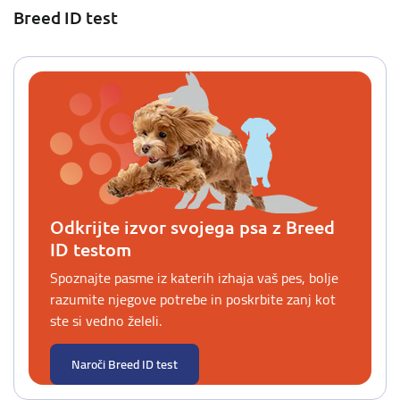
Breed ID test
Odkrijte izvor svojega psa z Breed
ID testom
Spoznajte pasme iz katerih izhaja vaš pes, bolje
razumite njegove potrebe in poskrbite zanj kot
ste si vedno želeli.
Naroči Breed ID test