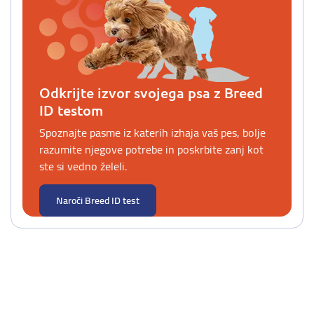
Odkrijte izvor svojega psa z Breed
ID testom
Spoznajte pasme iz katerih izhaja vaš pes, bolje
razumite njegove potrebe in poskrbite zanj kot
ste si vedno želeli.
Naroči Breed ID test