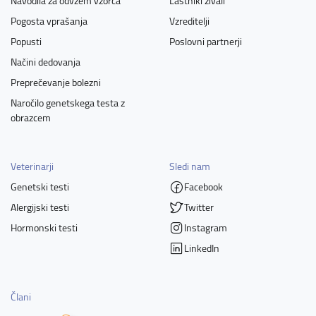
Navodila za odvzem vzorca
Lastniki živali
Pogosta vprašanja
Vzreditelji
Popusti
Poslovni partnerji
Načini dedovanja
Preprečevanje bolezni
Naročilo genetskega testa z
obrazcem
Veterinarji
Sledi nam
Genetski testi
Facebook
Alergijski testi
Twitter
Hormonski testi
Instagram
LinkedIn
Člani