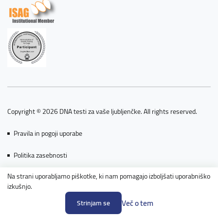
Copyright © 2026 DNA testi za vaše ljubljenčke. All rights reserved.
Pravila in pogoji uporabe
Politika zasebnosti
Na strani uporabljamo piškotke, ki nam pomagajo izboljšati uporabniško
Piškotki
izkušnjo.
Powered by nopCommerce
Več o tem
Strinjam se