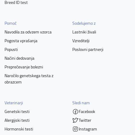
Breed ID test
Pomoč
Sodelujemo z
Navodila za odvzem vzorca
Lastniki živali
Pogosta vprašanja
Vzreditelji
Popusti
Poslovni partnerji
Načini dedovanja
Preprečevanje bolezni
Naročilo genetskega testa z
obrazcem
Veterinarji
Sledi nam
Genetski testi
Facebook
Alergijski testi
Twitter
Hormonski testi
Instagram