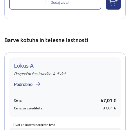
Dodaj žival
Barve kožuha in telesne lastnosti
Lokus A
Povprečni čas izvedbe: 4-5 dni
Podrobno
47,01 €
Cena:
37,61 €
Cena za vzreditelje:
Žival za katero naročate test