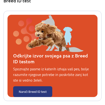
Breed ID test
Odkrijte izvor svojega psa z Breed
ID testom
Spoznajte pasme iz katerih izhaja vaš pes, bolje
razumite njegove potrebe in poskrbite zanj kot
ste si vedno želeli.
Naroči Breed ID test