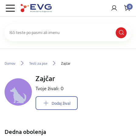
0
Domov
Testi za pse
Zajčar
Zajčar
Tvoje živali: 0
Dodaj žival
Dedna obolenja