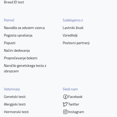
Breed ID test
Pomoč
Sodelujemo z
Navodila za odvzem vzorca
Lastniki živali
Pogosta vprašanja
Vzreditelji
Popusti
Poslovni partnerji
Načini dedovanja
Preprečevanje bolezni
Naročilo genetskega testa z
obrazcem
Veterinarji
Sledi nam
Genetski testi
Facebook
Alergijski testi
Twitter
Hormonski testi
Instagram