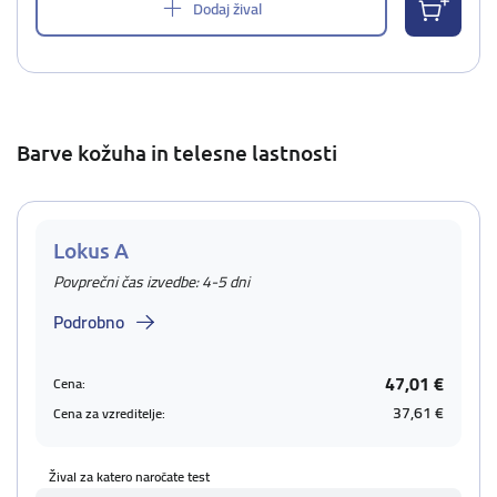
Dodaj žival
Barve kožuha in telesne lastnosti
Lokus A
Povprečni čas izvedbe: 4-5 dni
Podrobno
47,01 €
Cena:
37,61 €
Cena za vzreditelje:
Žival za katero naročate test