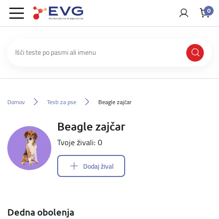
0
Domov
Testi za pse
Beagle zajčar
Beagle zajčar
Tvoje živali: 0
Dodaj žival
Dedna obolenja