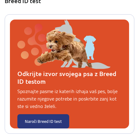
Breed ID test
Odkrijte izvor svojega psa z Breed
ID testom
Spoznajte pasme iz katerih izhaja vaš pes, bolje
razumite njegove potrebe in poskrbite zanj kot
ste si vedno želeli.
Naroči Breed ID test