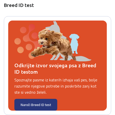
Breed ID test
Odkrijte izvor svojega psa z Breed
ID testom
Spoznajte pasme iz katerih izhaja vaš pes, bolje
razumite njegove potrebe in poskrbite zanj kot
ste si vedno želeli.
Naroči Breed ID test