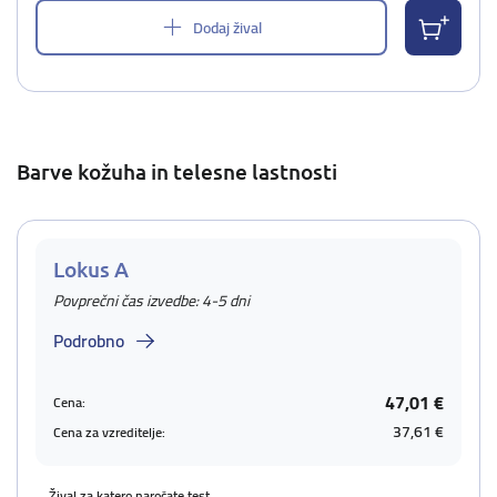
Dodaj žival
Barve kožuha in telesne lastnosti
Lokus A
Povprečni čas izvedbe: 4-5 dni
Podrobno
47,01 €
Cena:
37,61 €
Cena za vzreditelje:
Žival za katero naročate test