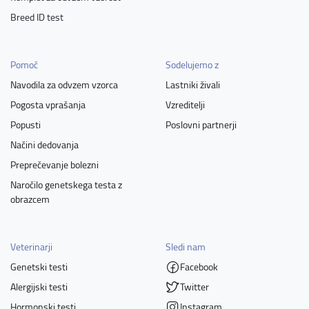
Breed ID test
Pomoč
Sodelujemo z
Navodila za odvzem vzorca
Lastniki živali
Pogosta vprašanja
Vzreditelji
Popusti
Poslovni partnerji
Načini dedovanja
Preprečevanje bolezni
Naročilo genetskega testa z
obrazcem
Veterinarji
Sledi nam
Genetski testi
Facebook
Alergijski testi
Twitter
Hormonski testi
Instagram