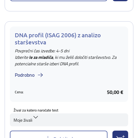
DNA profil (ISAG 2006) z analizo
starševstva
Povprečni čas izvedbe: 4-5 dni
Izberite
le za mladiča
, ki mu želiš določiti starševstvo. Za
potencialne starše izberi DNA profil.
Podrobno
50,00 €
Cena:
Žival za katero naročate test
Moje živali