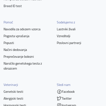
Breed ID test
Pomoč
Sodelujemo z
Navodila za odvzem vzorca
Lastniki živali
Pogosta vprašanja
Vzreditelji
Popusti
Poslovni partnerji
Načini dedovanja
Preprečevanje bolezni
Naročilo genetskega testa z
obrazcem
Veterinarji
Sledi nam
Genetski testi
Facebook
Alergijski testi
Twitter
Hormonski testi
Instagram