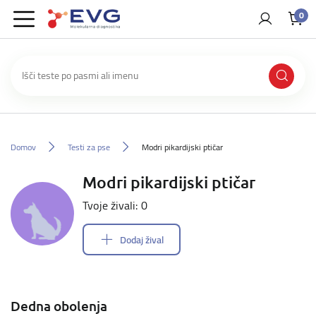
0
Domov
Testi za pse
Modri pikardijski ptičar
Modri pikardijski ptičar
Tvoje živali: 0
Dodaj žival
Dedna obolenja