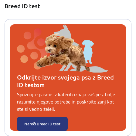
Breed ID test
Odkrijte izvor svojega psa z Breed
ID testom
Spoznajte pasme iz katerih izhaja vaš pes, bolje
razumite njegove potrebe in poskrbite zanj kot
ste si vedno želeli.
Naroči Breed ID test