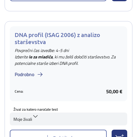
DNA profil (ISAG 2006) z analizo
starševstva
Povprečni čas izvedbe: 4-5 dni
Izberite
le za mladiča
, ki mu želiš določiti starševstvo. Za
potencialne starše izberi DNA profil.
Podrobno
50,00 €
Cena:
Žival za katero naročate test
Moje živali