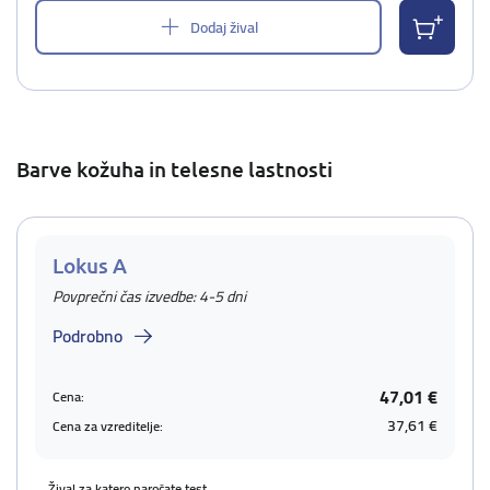
Dodaj žival
Barve kožuha in telesne lastnosti
Lokus A
Povprečni čas izvedbe: 4-5 dni
Podrobno
47,01 €
Cena:
37,61 €
Cena za vzreditelje:
Žival za katero naročate test