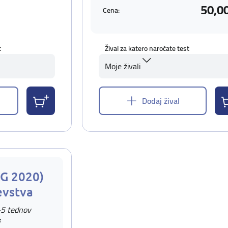
50,0
Cena:
t
Žival za katero naročate test
Moje živali
Dodaj žival
AG 2020)
evstva
-5 tednov