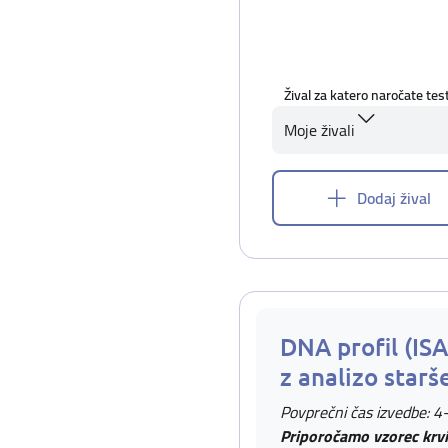
Žival za katero naročate tes
Moje živali
Dodaj žival
DNA profil (IS
z analizo starš
Povprečni čas izvedbe: 4
Priporočamo vzorec krvi