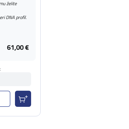
 mu želite
eri DNA profil.
61,00 €
t