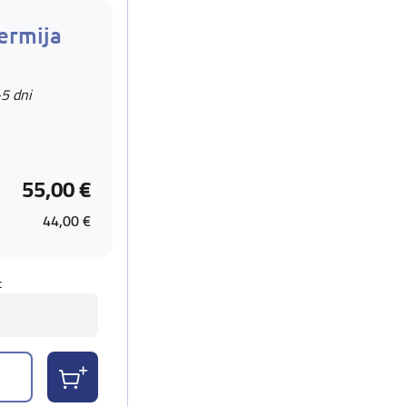
ermija
-5 dni
55,00 €
44,00 €
t