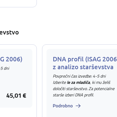
ševstvo
AG 2006)
DNA profil (ISAG 2006
z analizo starševstva
-5 dni
Povprečni čas izvedbe: 4-5 dni
Izberite
le za mladiča
, ki mu želiš
določiti starševstvo. Za potencialne
45,01 €
starše izberi DNA profil.
Podrobno