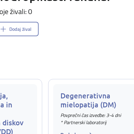
oje živali: 0
Dodaj žival
ja,
Degenerativna
a in
mielopatija (DM)
Povprečni čas izvedbe: 3-4 dni
 diskov
* Partnerski laboratorij
VDD)