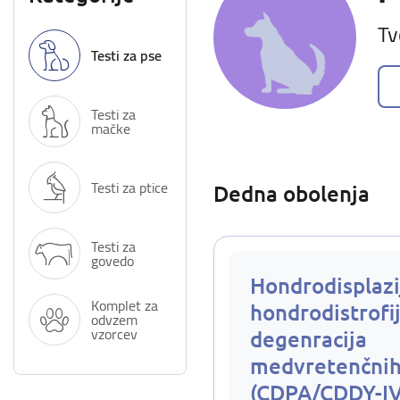
Tv
Testi za pse
Testi za
mačke
Testi za ptice
Dedna obolenja
Testi za
govedo
Hondrodisplazi
Komplet za
hondrodistrofij
odvzem
vzorcev
degenracija
medvretenčnih
(CDPA/CDDY-I