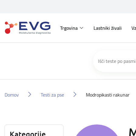
Trgovina
Lastniki živali
Vz
Domov
Testi za pse
Modropikasti rakunar
M
Kategorije