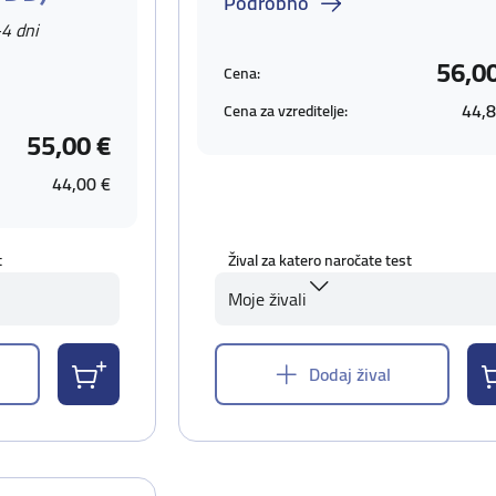
Podrobno
-4 dni
56,0
Cena:
44,8
Cena za vzreditelje:
55,00 €
44,00 €
t
Žival za katero naročate test
Moje živali
Dodaj žival