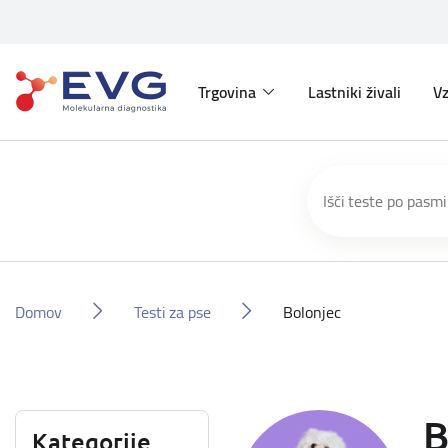
Trgovina
Lastniki živali
Vz
Domov
Testi za pse
Bolonjec
B
Kategorije