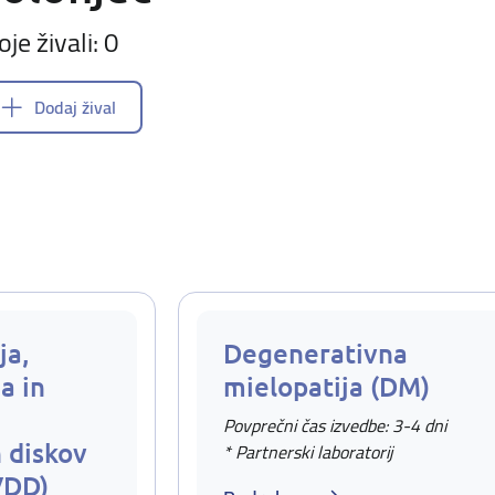
oje živali: 0
Dodaj žival
ja,
Degenerativna
a in
mielopatija (DM)
Povprečni čas izvedbe: 3-4 dni
 diskov
* Partnerski laboratorij
VDD)