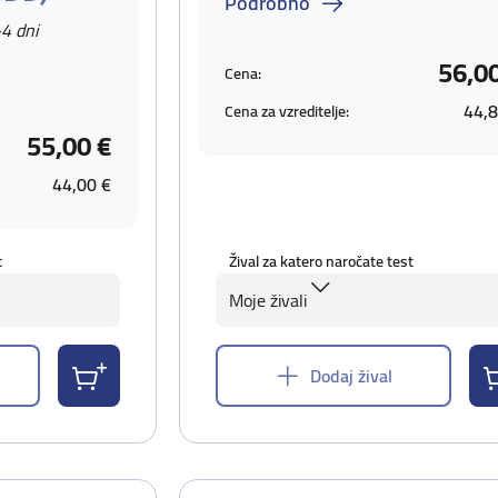
Podrobno
-4 dni
56,0
Cena:
44,8
Cena za vzreditelje:
55,00 €
44,00 €
t
Žival za katero naročate test
Moje živali
Dodaj žival