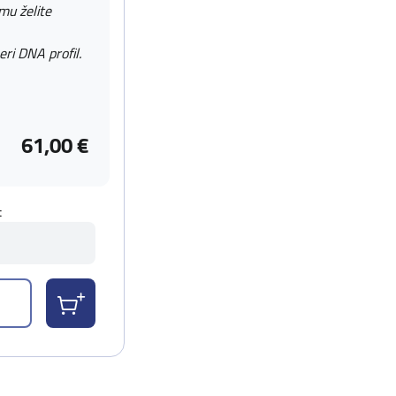
 mu želite
eri DNA profil.
61,00 €
t