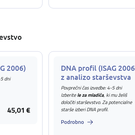
ševstvo
AG 2006)
DNA profil (ISAG 2006
z analizo starševstva
-5 dni
Povprečni čas izvedbe: 4-5 dni
Izberite
le za mladiča
, ki mu želiš
določiti starševstvo. Za potencialne
45,01 €
starše izberi DNA profil.
Podrobno