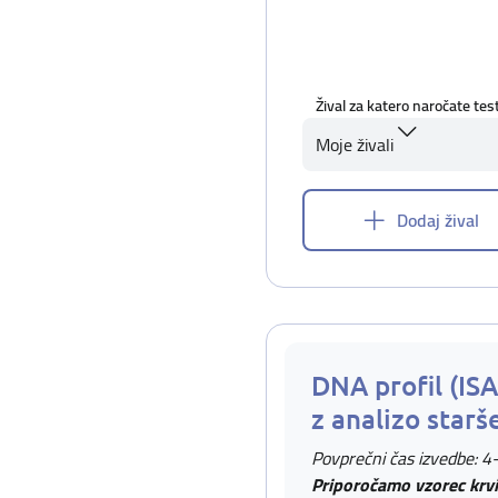
Žival za katero naročate tes
Moje živali
Dodaj žival
DNA profil (IS
z analizo starš
Povprečni čas izvedbe: 4
Priporočamo vzorec krvi