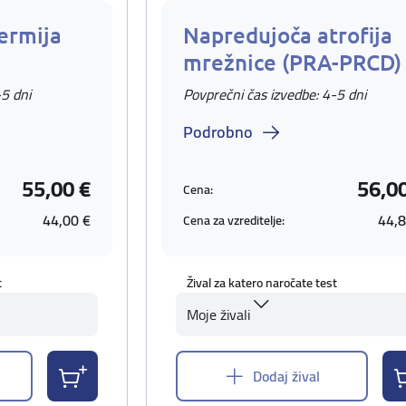
ermija
Napredujoča atrofija
mrežnice (PRA-PRCD)
-5 dni
Povprečni čas izvedbe: 4-5 dni
Podrobno
55,00 €
56,0
Cena:
44,00 €
44,8
Cena za vzreditelje:
t
Žival za katero naročate test
Moje živali
Dodaj žival