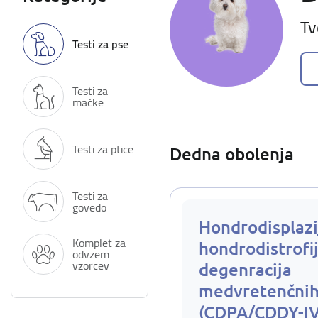
Tv
Testi za pse
Testi za
mačke
Testi za ptice
Dedna obolenja
Testi za
govedo
Hondrodisplazi
Komplet za
hondrodistrofij
odvzem
vzorcev
degenracija
medvretenčnih
(CDPA/CDDY-I