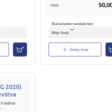
50,0
Cena:
t
Žival za katero naročate test
Moje živali
Dodaj žival
AG 2020)
evstva
-5 tednov