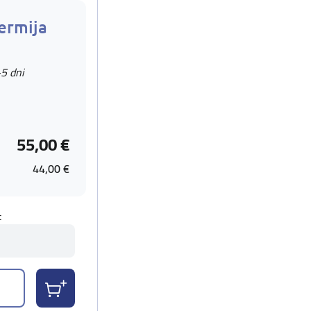
ermija
-5 dni
55,00 €
44,00 €
t