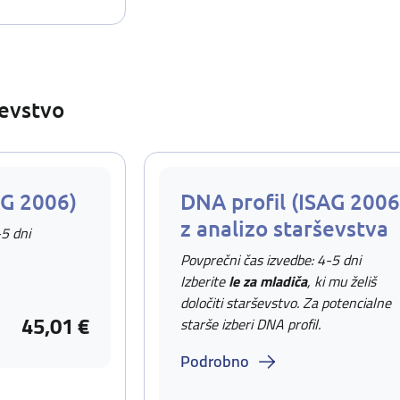
ševstvo
AG 2006)
DNA profil (ISAG 2006
z analizo starševstva
-5 dni
Povprečni čas izvedbe: 4-5 dni
Izberite
le za mladiča
, ki mu želiš
določiti starševstvo. Za potencialne
45,01 €
starše izberi DNA profil.
Podrobno