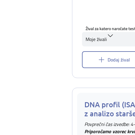
Žival za katero naročate tes
Moje živali
Dodaj žival
DNA profil (IS
z analizo starš
Povprečni čas izvedbe: 4
Priporočamo vzorec krvi