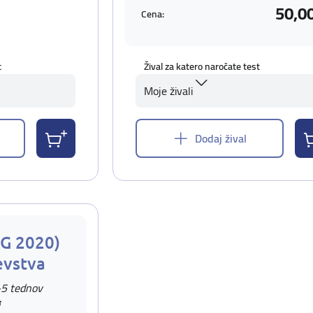
50,0
Cena:
t
Žival za katero naročate test
Moje živali
Dodaj žival
AG 2020)
evstva
-5 tednov