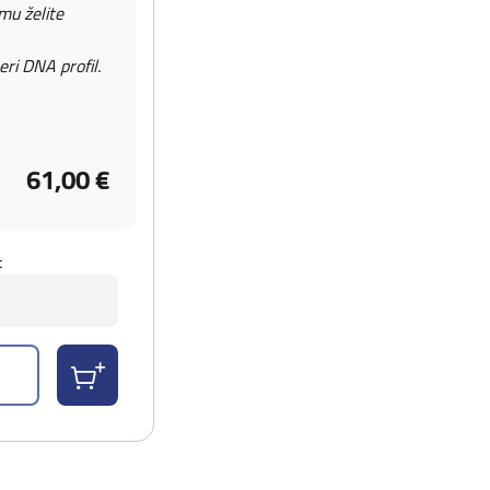
 mu želite
eri DNA profil.
61,00 €
t