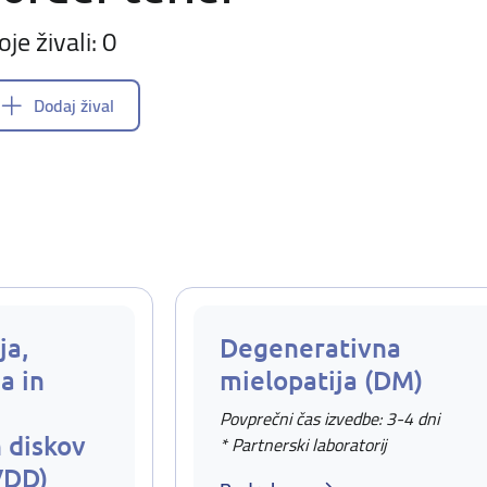
oje živali: 0
Dodaj žival
ja,
Degenerativna
a in
mielopatija (DM)
Povprečni čas izvedbe: 3-4 dni
 diskov
* Partnerski laboratorij
VDD)