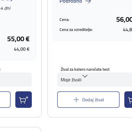
Podrobno
-4 dni
56,0
Cena:
44,8
Cena za vzreditelje:
55,00 €
44,00 €
t
Žival za katero naročate test
Moje živali
Dodaj žival