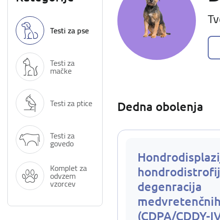
Tv
Testi za pse
Testi za
mačke
Testi za ptice
Dedna obolenja
Testi za
govedo
Hondrodisplazi
Komplet za
hondrodistrofij
odvzem
vzorcev
degenracija
medvretenčnih
(CDPA/CDDY-I