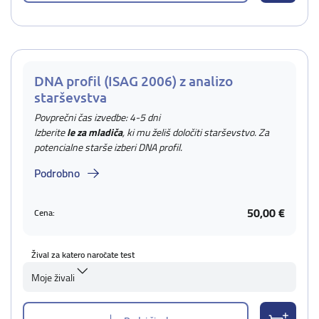
DNA profil (ISAG 2006) z analizo
starševstva
Povprečni čas izvedbe: 4-5 dni
Izberite
le za mladiča
, ki mu želiš določiti starševstvo. Za
potencialne starše izberi DNA profil.
Podrobno
50,00 €
Cena:
Žival za katero naročate test
Moje živali