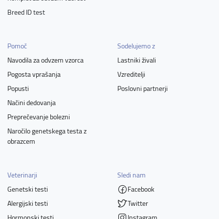
Breed ID test
Pomoč
Sodelujemo z
Navodila za odvzem vzorca
Lastniki živali
Pogosta vprašanja
Vzreditelji
Popusti
Poslovni partnerji
Načini dedovanja
Preprečevanje bolezni
Naročilo genetskega testa z
obrazcem
Veterinarji
Sledi nam
Genetski testi
Facebook
Alergijski testi
Twitter
Hormonski testi
Instagram