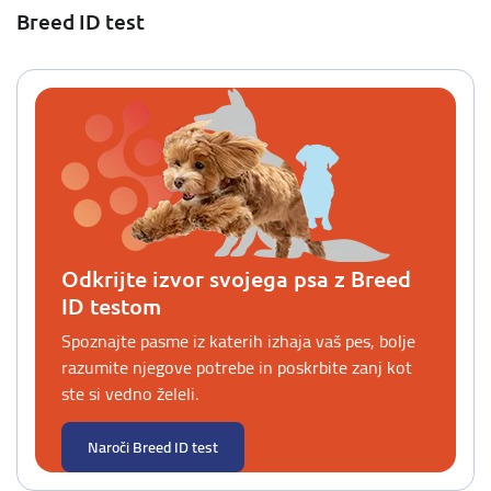
Breed ID test
Odkrijte izvor svojega psa z Breed
ID testom
Spoznajte pasme iz katerih izhaja vaš pes, bolje
razumite njegove potrebe in poskrbite zanj kot
ste si vedno želeli.
Naroči Breed ID test