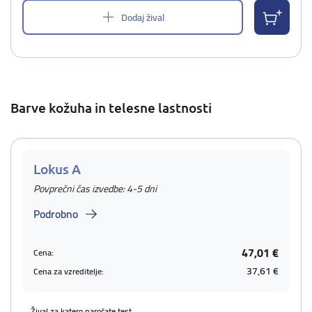
Dodaj žival
Barve kožuha in telesne lastnosti
Lokus A
Povprečni čas izvedbe: 4-5 dni
Podrobno
47,01 €
Cena:
37,61 €
Cena za vzreditelje:
Žival za katero naročate test