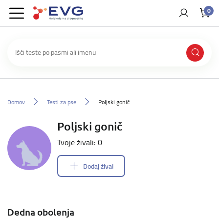
0
Domov
Testi za pse
Poljski gonič
Poljski gonič
Tvoje živali: 0
Dodaj žival
Dedna obolenja