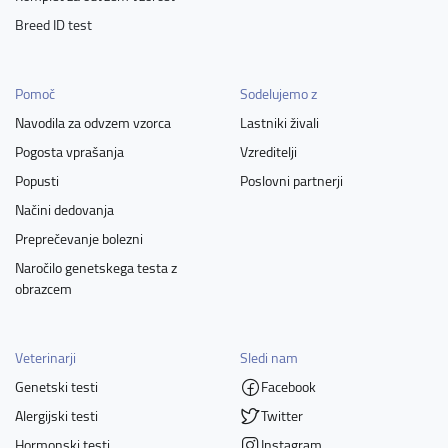
Breed ID test
Pomoč
Sodelujemo z
Navodila za odvzem vzorca
Lastniki živali
Pogosta vprašanja
Vzreditelji
Popusti
Poslovni partnerji
Načini dedovanja
Preprečevanje bolezni
Naročilo genetskega testa z
obrazcem
Veterinarji
Sledi nam
Genetski testi
Facebook
Alergijski testi
Twitter
Hormonski testi
Instagram