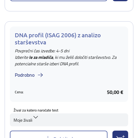
DNA profil (ISAG 2006) z analizo
starševstva
Povprečni čas izvedbe: 4-5 dni
Izberite
le za mladiča
, ki mu želiš določiti starševstvo. Za
potencialne starše izberi DNA profil.
Podrobno
50,00 €
Cena:
Žival za katero naročate test
Moje živali