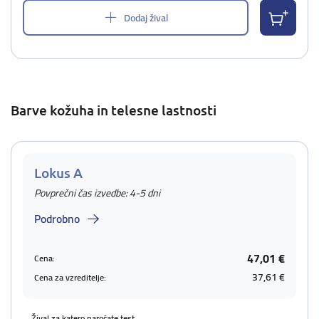
Dodaj žival
Barve kožuha in telesne lastnosti
Lokus A
Povprečni čas izvedbe: 4-5 dni
Podrobno
47,01 €
Cena:
37,61 €
Cena za vzreditelje:
Žival za katero naročate test