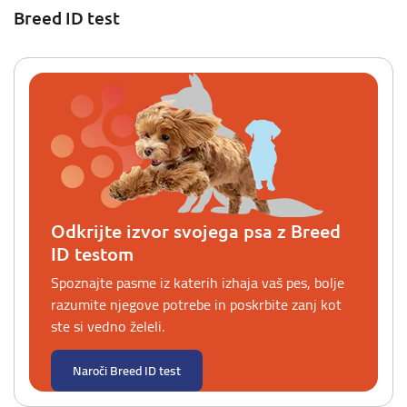
Breed ID test
Odkrijte izvor svojega psa z Breed
ID testom
Spoznajte pasme iz katerih izhaja vaš pes, bolje
razumite njegove potrebe in poskrbite zanj kot
ste si vedno želeli.
Naroči Breed ID test