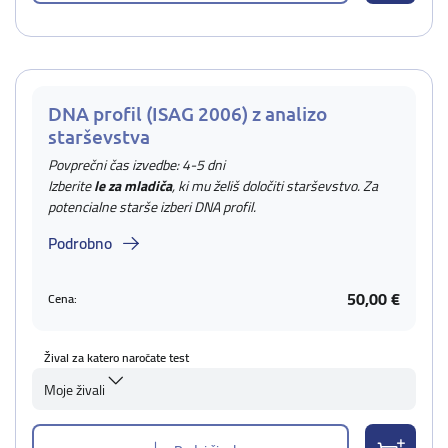
DNA profil (ISAG 2006) z analizo
starševstva
Povprečni čas izvedbe: 4-5 dni
Izberite
le za mladiča
, ki mu želiš določiti starševstvo. Za
potencialne starše izberi DNA profil.
Podrobno
50,00 €
Cena:
Žival za katero naročate test
Moje živali