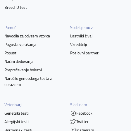
Breed ID test
Pomoč
Sodelujemo z
Navodila za odvzem vzorca
Lastniki živali
Pogosta vprašanja
Vzreditelji
Popusti
Poslovni partnerji
Načini dedovanja
Preprečevanje bolezni
Naročilo genetskega testa z
obrazcem
Veterinarji
Sledi nam
Genetski testi
Facebook
Alergijski testi
Twitter
Hormonski testi
Instagram