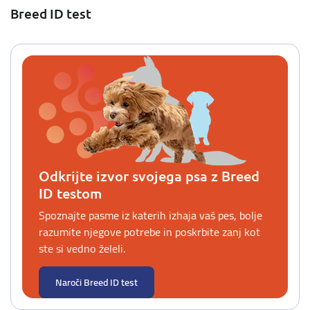
Breed ID test
Odkrijte izvor svojega psa z Breed
ID testom
Spoznajte pasme iz katerih izhaja vaš pes, bolje
razumite njegove potrebe in poskrbite zanj kot
ste si vedno želeli.
Naroči Breed ID test