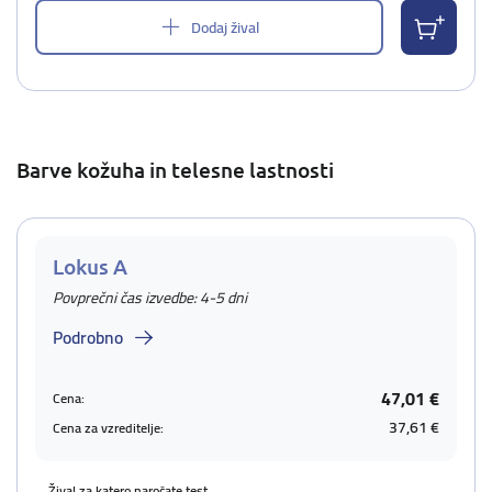
Dodaj žival
Barve kožuha in telesne lastnosti
Lokus A
Povprečni čas izvedbe: 4-5 dni
Podrobno
47,01 €
Cena:
37,61 €
Cena za vzreditelje:
Žival za katero naročate test