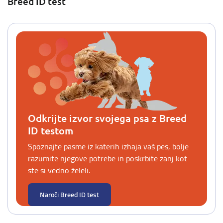
Breed ID test
Odkrijte izvor svojega psa z Breed
ID testom
Spoznajte pasme iz katerih izhaja vaš pes, bolje
razumite njegove potrebe in poskrbite zanj kot
ste si vedno želeli.
Naroči Breed ID test