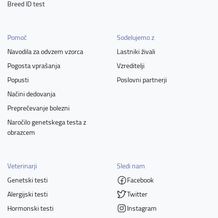
Breed ID test
Pomoč
Sodelujemo z
Navodila za odvzem vzorca
Lastniki živali
Pogosta vprašanja
Vzreditelji
Popusti
Poslovni partnerji
Načini dedovanja
Preprečevanje bolezni
Naročilo genetskega testa z
obrazcem
Veterinarji
Sledi nam
Genetski testi
Facebook
Alergijski testi
Twitter
Hormonski testi
Instagram