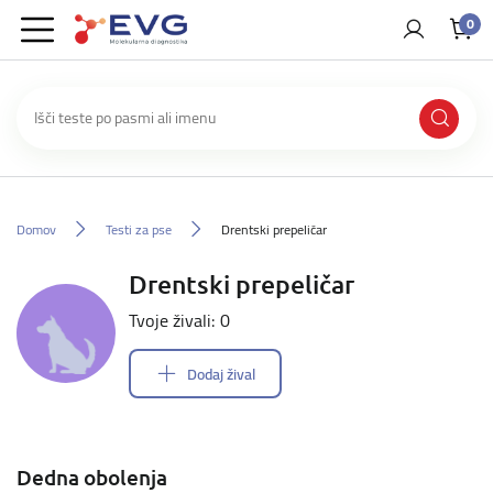
0
Domov
Testi za pse
Drentski prepeličar
Drentski prepeličar
Tvoje živali: 0
Dodaj žival
Dedna obolenja