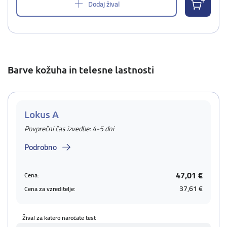
Dodaj žival
Barve kožuha in telesne lastnosti
Lokus A
Povprečni čas izvedbe: 4-5 dni
Podrobno
47,01 €
Cena:
37,61 €
Cena za vzreditelje:
Žival za katero naročate test