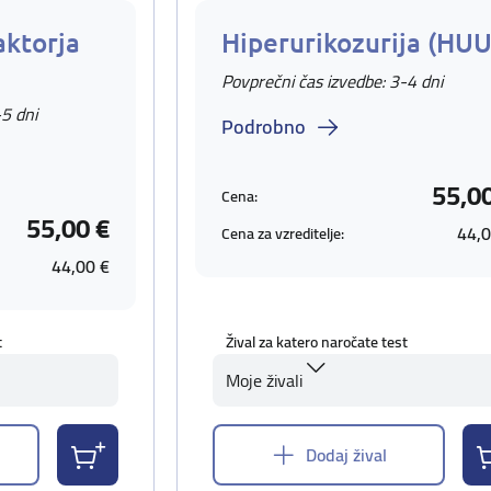
aktorja
Hiperurikozurija (HUU
Povprečni čas izvedbe: 3-4 dni
-5 dni
Podrobno
55,0
Cena:
55,00 €
44,0
Cena za vzreditelje:
44,00 €
t
Žival za katero naročate test
Moje živali
Dodaj žival