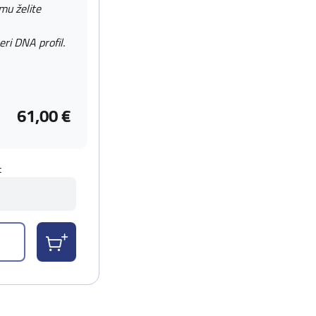
 mu želite
eri DNA profil.
61,00 €
t