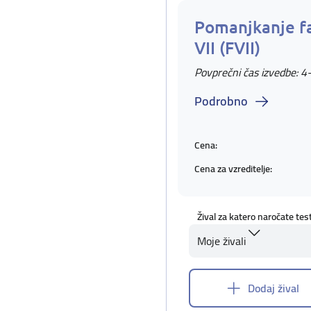
Pomanjkanje f
VII (FVII)
Povprečni čas izvedbe: 4
Podrobno
Cena:
Cena za vzreditelje:
Žival za katero naročate tes
Moje živali
Dodaj žival