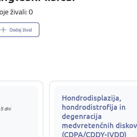
oje živali: 0
Dodaj žival
Hondrodisplazija,
hondrodistrofija in
-5 dni
degenracija
medvretenčnih disko
(CDPA/CDDY-IVDD)