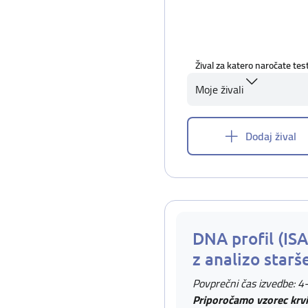
Žival za katero naročate tes
Moje živali
Dodaj žival
DNA profil (IS
z analizo starš
Povprečni čas izvedbe: 4
Priporočamo vzorec krvi