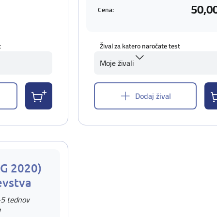
50,0
Cena:
t
Žival za katero naročate test
Moje živali
Dodaj žival
AG 2020)
evstva
-5 tednov