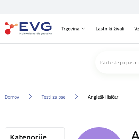
Trgovina
Lastniki živali
Vz
Domov
Testi za pse
Angleški lisičar
A
Kategorije