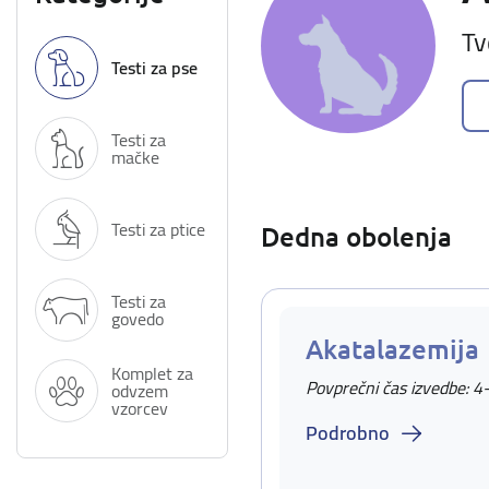
Tv
Testi za pse
Testi za
mačke
Testi za ptice
Dedna obolenja
Testi za
govedo
Akatalazemija
Komplet za
Povprečni čas izvedbe: 4
odvzem
vzorcev
Podrobno