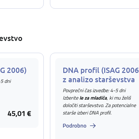
ševstvo
AG 2006)
DNA profil (ISAG 2006
z analizo starševstva
-5 dni
Povprečni čas izvedbe: 4-5 dni
Izberite
le za mladiča
, ki mu želiš
določiti starševstvo. Za potencialne
45,01 €
starše izberi DNA profil.
Podrobno