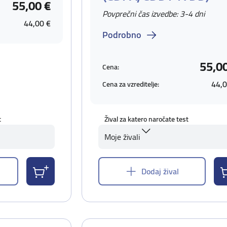
55,00 €
Povprečni čas izvedbe: 3-4 dni
44,00 €
Podrobno
55,0
Cena:
44,0
Cena za vzreditelje:
t
Žival za katero naročate test
Moje živali
Dodaj žival